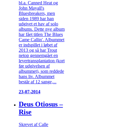
bl.a. Canned Heat og
John Mayall's
Bluesbreakers, men
siden 1989 har han
udgivet et hav af solo
albums. Dette nye album
har fået titlen The Blues
Came Callin'. Albummet
er indspillet i løbet af
2013 og så har Trout
netop gennemgået en
levertransplantation (kort
før udgivelsen af
albummet), som reddede
hans liv. Albummet
består af 12 sange,...
23-07-2014
Deus Otiosus –
Rise
Skrevet af Calle