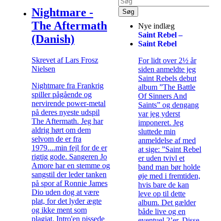
Nightmare -
The Aftermath
Nye indlæg
Saint Rebel –
(Danish)
Saint Rebel
Skrevet af Lars Frosz
For lidt over 2½ år
Nielsen
siden anmeldte jeg
Saint Rebels debut
Nightmare fra Frankrig
album ”The Battle
spiller pågående og
Of Sinners And
nervirende power-metal
Saints” og dengang
på deres nyeste udspil
var jeg yderst
The Aftermath. Jeg har
imponeret. Jeg
aldrig hørt om dem
sluttede min
selvom de er fra
anmeldelse af med
1979....min fejl for de er
at sige: ”Saint Rebel
rigtig gode. Sangeren Jo
er uden tvivl et
Amore har en stemme og
band man bør holde
sangstil der leder tanken
øje med i fremtiden,
på spor af Ronnie James
hvis bare de kan
Dio uden dog at være
leve op til dette
plat, for det lyder ægte
album. Det gælder
og ikke ment som
både live og en
plagiat. Intro'en pissede
eventuel 2’er. Disse