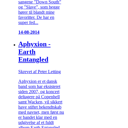
sangene ”Down South”
og ”Slave”, som begge
hører til blandt mine
favoritter. De har en
super fed...
14-08-2014
Aphyxion -
Earth
Entangled
Skrevet af Peter Letting
Aphyxion er et dansk
band som har eksisteret
siden 2007, og koncert
deltagere på Copenhell
samt Wacken, vil sikkert
have stiftet bekendtskab
med navnet, men først nu
er bandet klar med en
udgivelse af et fuldt
album Earth Entangled,