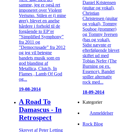
Daniel Kristensen
samme, jeg er også ret
(guitar og vokal),
imponeret over Violent
Christian
Verismo. Stilen er (i mine
Christensen (guitar
ører), blevet en anelse
og vokal), Tommy
hårdere i forhold til de
Souboe (trommer)
forgående to EP’er
og Tommy Iversen
”Simplified Symphony”
(bas og vokal).
fra 2011 og
Sidst nævnte er
”Democrusade” fra 2012
efterfølgende blevet
og jeg vil betegne
skiftet ud med
bandets musik som en
Tobias Nefer (The
god blanding af
Burning og ex.
Metallica, Clutch, In
Essence). Bandet
Flames , Lamb Of God
spiller alternativ
og...
rock med...
19-08-2014
18-09-2014
A Road To
Kategorier
Damascus - In
Anmeldelser
Retrospect
Rock Blog
Skrevet af Peter Letting