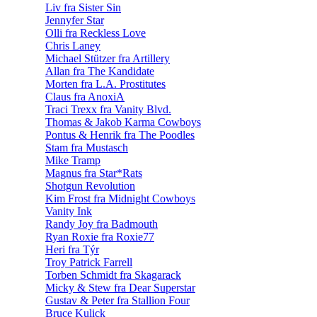
Liv fra Sister Sin
Jennyfer Star
Olli fra Reckless Love
Chris Laney
Michael Stützer fra Artillery
Allan fra The Kandidate
Morten fra L.A. Prostitutes
Claus fra AnoxiA
Traci Trexx fra Vanity Blvd.
Thomas & Jakob Karma Cowboys
Pontus & Henrik fra The Poodles
Stam fra Mustasch
Mike Tramp
Magnus fra Star*Rats
Shotgun Revolution
Kim Frost fra Midnight Cowboys
Vanity Ink
Randy Joy fra Badmouth
Ryan Roxie fra Roxie77
Heri fra Týr
Troy Patrick Farrell
Torben Schmidt fra Skagarack
Micky & Stew fra Dear Superstar
Gustav & Peter fra Stallion Four
Bruce Kulick