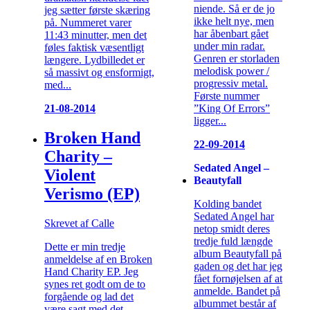
niende. Så er de jo
jeg sætter første skæring
ikke helt nye, men
på. Nummeret varer
har åbenbart gået
11:43 minutter, men det
under min radar.
føles faktisk væsentligt
Genren er storladen
længere. Lydbilledet er
melodisk power /
så massivt og ensformigt,
progressiv metal.
med...
Første nummer
”King Of Errors”
21-08-2014
ligger...
Broken Hand
22-09-2014
Charity –
Sedated Angel –
Violent
Beautyfall
Verismo (EP)
Kolding bandet
Sedated Angel har
Skrevet af Calle
netop smidt deres
tredje fuld længde
Dette er min tredje
album Beautyfall på
anmeldelse af en Broken
gaden og det har jeg
Hand Charity EP. Jeg
fået fornøjelsen af at
synes ret godt om de to
anmelde. Bandet på
forgående og lad det
albummet består af
være sagt med det