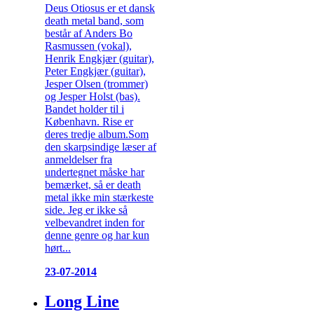
Deus Otiosus er et dansk
death metal band, som
består af Anders Bo
Rasmussen (vokal),
Henrik Engkjær (guitar),
Peter Engkjær (guitar),
Jesper Olsen (trommer)
og Jesper Holst (bas).
Bandet holder til i
København. Rise er
deres tredje album.Som
den skarpsindige læser af
anmeldelser fra
undertegnet måske har
bemærket, så er death
metal ikke min stærkeste
side. Jeg er ikke så
velbevandret inden for
denne genre og har kun
hørt...
23-07-2014
Long Line