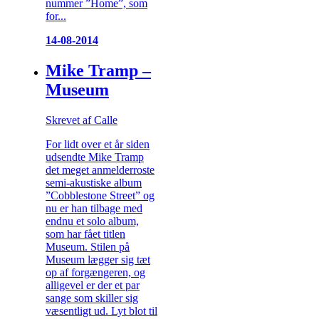
nummer ”Home”, som
for...
14-08-2014
Mike Tramp –
Museum
Skrevet af Calle
For lidt over et år siden
udsendte Mike Tramp
det meget anmelderroste
semi-akustiske album
”Cobblestone Street” og
nu er han tilbage med
endnu et solo album,
som har fået titlen
Museum. Stilen på
Museum lægger sig tæt
op af forgængeren, og
alligevel er der et par
sange som skiller sig
væsentligt ud. Lyt blot til