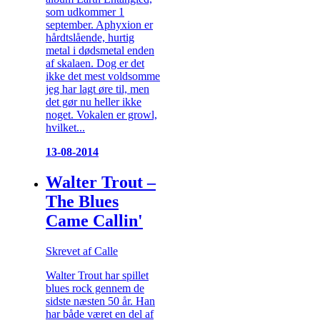
som udkommer 1
september. Aphyxion er
hårdtslående, hurtig
metal i dødsmetal enden
af skalaen. Dog er det
ikke det mest voldsomme
jeg har lagt øre til, men
det gør nu heller ikke
noget. Vokalen er growl,
hvilket...
13-08-2014
Walter Trout –
The Blues
Came Callin'
Skrevet af Calle
Walter Trout har spillet
blues rock gennem de
sidste næsten 50 år. Han
har både været en del af