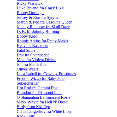
Ricky Warwick
Luke Rivano fra Crazy Lixx
Bobby Durango
Jeffrey & Ron fra Syrym
Martin & Peo fra Gasoline Queen
Johnny Rainbow fra Skull Daze
D. B. fra Johnny Burning
Bobby Kidd
Ronnie Atkins fra Pretty Maids
Heavens Basement
Fatal Smile
Erik fra Overloaded
Mike fra Violent Divine
Jon fra MamaKin
Oliver Weers
Luca Isabell fra Cowboy Prostitutes
Freddie Wizzp fra Baby Jane
Supercharger
Hot Rod fra Gemini Five
Brandon fra Diamond Lane
O'Shannahan fra Innocent Rosie
Maxx Whyte fra Hell N' Diesel
Birdy from Kid Ego
Claus Langeskov fra White Lion
Rock Quiz