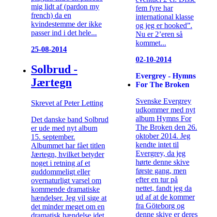
mig lidt af (pardon my
fem fyre har
french) da en
international klasse
kvindestemme der ikke
og jeg er hooked”.
passer ind i det hele...
Nu er 2’eren så
kommet...
25-08-2014
02-10-2014
Solbrud -
Evergrey - Hymns
Jærtegn
For The Broken
Svenske Evergrey
Skrevet af Peter Letting
udkommer med nyt
album Hymns For
Det danske band Solbrud
The Broken den 26.
er ude med nyt album
oktober 2014. Jeg
15. september.
kendte intet til
Albummet har fået titlen
Evergrey, da jeg
Jærtegn, hvilket betyder
hørte denne skive
noget i retning af et
første gang, men
guddommeligt eller
efter en tur på
overnaturligt varsel om
nettet, fandt jeg da
kommende dramatiske
ud af at de kommer
hændelser. Jeg vil sige at
fra Göteborg og
det minder meget om en
denne skive er deres
dramatisk hændelse idet