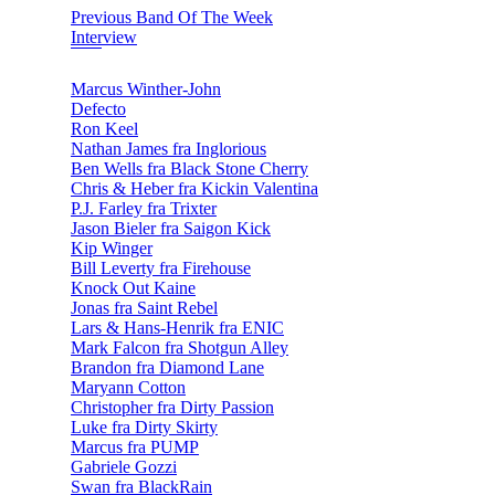
Previous Band Of The Week
Interview
Marcus Winther-John
Defecto
Ron Keel
Nathan James fra Inglorious
Ben Wells fra Black Stone Cherry
Chris & Heber fra Kickin Valentina
P.J. Farley fra Trixter
Jason Bieler fra Saigon Kick
Kip Winger
Bill Leverty fra Firehouse
Knock Out Kaine
Jonas fra Saint Rebel
Lars & Hans-Henrik fra ENIC
Mark Falcon fra Shotgun Alley
Brandon fra Diamond Lane
Maryann Cotton
Christopher fra Dirty Passion
Luke fra Dirty Skirty
Marcus fra PUMP
Gabriele Gozzi
Swan fra BlackRain