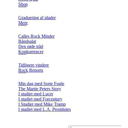
Shop
Graduering af plader
Mere
Calles Rock Minder
Båndsalat
Den røde tråd
Konkurrencer
Tidligere vindere
Rock Reports
Min dag med Sorte Fugle
The Martie Peters Story
I studiet med Lucer
I studiet med Forcentury
I Studiet med Mike Tramp
I studiet med L.A. Prostitutes