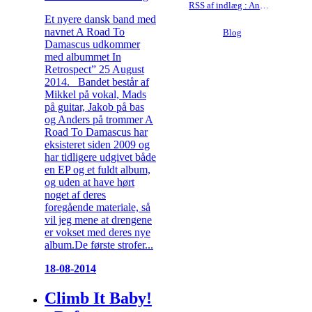
RSS af indlæg : Anmeldelser
Et nyere dansk band med
navnet A Road To
Blog
Damascus udkommer
med albummet In
Retrospect” 25 August
2014. Bandet består af
Mikkel på vokal, Mads
på guitar, Jakob på bas
og Anders på trommer A
Road To Damascus har
eksisteret siden 2009 og
har tidligere udgivet både
en EP og et fuldt album,
og uden at have hørt
noget af deres
foregående materiale, så
vil jeg mene at drengene
er vokset med deres nye
album.De første strofer...
18-08-2014
Climb It Baby!