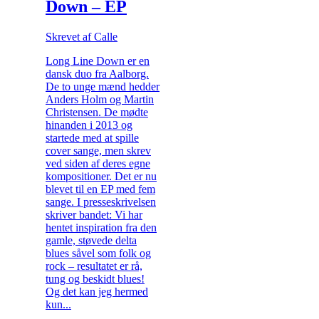
Down – EP
Skrevet af Calle
Long Line Down er en
dansk duo fra Aalborg.
De to unge mænd hedder
Anders Holm og Martin
Christensen. De mødte
hinanden i 2013 og
startede med at spille
cover sange, men skrev
ved siden af deres egne
kompositioner. Det er nu
blevet til en EP med fem
sange. I presseskrivelsen
skriver bandet: Vi har
hentet inspiration fra den
gamle, støvede delta
blues såvel som folk og
rock – resultatet er rå,
tung og beskidt blues!
Og det kan jeg hermed
kun...