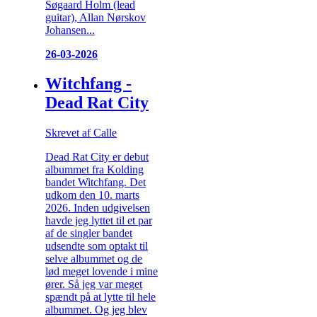
Søgaard Holm (lead
guitar), Allan Nørskov
Johansen...
26-03-2026
Witchfang -
Dead Rat City
Skrevet af Calle
Dead Rat City er debut
albummet fra Kolding
bandet Witchfang. Det
udkom den 10. marts
2026. Inden udgivelsen
havde jeg lyttet til et par
af de singler bandet
udsendte som optakt til
selve albummet og de
lød meget lovende i mine
ører. Så jeg var meget
spændt på at lytte til hele
albummet. Og jeg blev