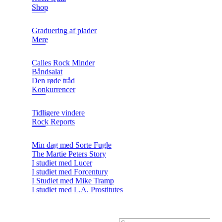
Shop
Graduering af plader
Mere
Calles Rock Minder
Båndsalat
Den røde tråd
Konkurrencer
Tidligere vindere
Rock Reports
Min dag med Sorte Fugle
The Martie Peters Story
I studiet med Lucer
I studiet med Forcentury
I Studiet med Mike Tramp
I studiet med L.A. Prostitutes