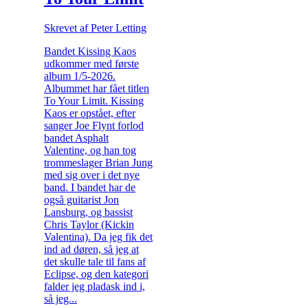
Skrevet af Peter Letting
Bandet Kissing Kaos
udkommer med første
album 1/5-2026.
Albummet har fået titlen
To Your Limit. Kissing
Kaos er opstået, efter
sanger Joe Flynt forlod
bandet Asphalt
Valentine, og han tog
trommeslager Brian Jung
med sig over i det nye
band. I bandet har de
også guitarist Jon
Lansburg, og bassist
Chris Taylor (Kickin
Valentina). Da jeg fik det
ind ad døren, så jeg at
det skulle tale til fans af
Eclipse, og den kategori
falder jeg pladask ind i,
så jeg...