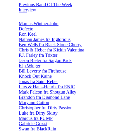
Previous Band Of The Week
Interview
Marcus Winther-John
Defecto
Ron Keel
Nathan James fra Inglorious
Ben Wells fra Black Stone Cherry
Chris & Heber fra Kickin Valentina
P.J. Farley fra Trixter
Jason Bieler fra Saigon Kick
Kip Winger
Bill Leverty fra Firehouse
Knock Out Kaine
Jonas fra Saint Rebel
Lars & Hans-Henrik fra ENIC
Mark Falcon fra Shotgun Alley
Brandon fra Diamond Lane
Maryann Cotton
Christopher fra Dirty Passion
Luke fra Dirty Skirty
Marcus fra PUMP
Gabriele Gozzi
Swan fra BlackRain