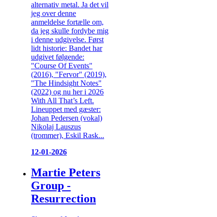
alternativ metal. Ja det vil
jeg over denne
anmeldelse fortælle om,
da jeg skulle fordybe mig
i denne udgivelse. Først
lidt historie: Bandet har
udgivet følgende:
"Course Of Events"
(2016), "Fervor" (2019),
"The Hindsight Notes"
(2022) og nu her i 2026
With All That’s Left.
Lineuppet med gæster:
Johan Pedersen (vokal)
Nikolaj Lauszus
(trommer), Eskil Rask...
12-01-2026
Martie Peters
Group -
Resurrection