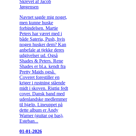
Skrevet af Jacob
Jørgensen
Navnet sagde mig noget,
men kunne huske
forbindelsen. Martie
Peters har været med i
både Sateria, Push, hvis
nogen husker dem? Kan
anbefale at tjekke deres
udgivelser ud. Også
Shades & Peters. Rene
Shades er bl.a. kendt fra
Pretty Maids også.
Coveret forestiller en
kriger i rustning stående
midt i skoven. Rigtig fedt
cover. Dansk band med
udenlandske medlemmer
til hjælp. Lineuppet på
dette album er Andy
Warner (guitar og bas),
Esteban...
01-01-2026