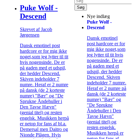
Puke Wolf -
Descend
Nye indlæg
Puke Wolf -
Descend
Skrevet af Jacob
Jørgensen
Dansk emotinel
post hardcore er for
Dansk emotinel post
mig ikke noget,som
hardcore er for mig ikke
jeg lytter til tit hvis
noget,som jeg lytter til tit
nogensinde. De er
hvis nogensinde. De er
på gaden med et
på gaden med et udspil,
udspil, der hedder
der hedder Descend.
Descend. Skiven
Skiven indeholder 7
indeholder 7 numre.
numre. Heraf er 2 numre
Heraf er 2 numre på
på dansk (de 2 korteste
dansk (de 2 korteste
numre) "Bær" og "De
numre) "Bær" og
Sprukne Åndehuller i
"De Sprukne
Den Tavse Hævn"
Åndehuller i Den
(genial titel) og resten
Tavse Hævn"
engelsk. Musikken herpå
(genial titel) og
er netop for fans af bl.a.
resten engelsk.
Demersal men Daitro og
Musikken herpå er
Nionde Plågen. Hvis
netop for fans af