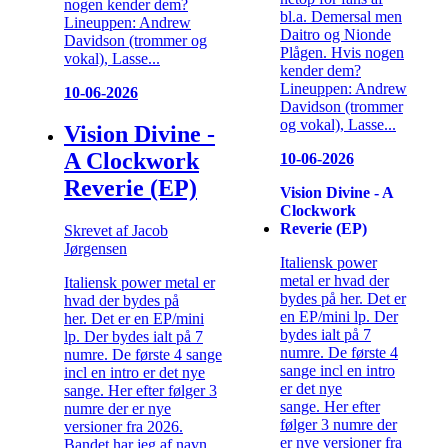
nogen kender dem?
bl.a. Demersal men
Lineuppen: Andrew
Daitro og Nionde
Davidson (trommer og
Plågen. Hvis nogen
vokal), Lasse...
kender dem?
Lineuppen: Andrew
10-06-2026
Davidson (trommer
og vokal), Lasse...
Vision Divine -
A Clockwork
10-06-2026
Reverie (EP)
Vision Divine - A
Clockwork
Reverie (EP)
Skrevet af Jacob
Jørgensen
Italiensk power
metal er hvad der
Italiensk power metal er
bydes på her. Det er
hvad der bydes på
en EP/mini lp. Der
her. Det er en EP/mini
bydes ialt på 7
lp. Der bydes ialt på 7
numre. De første 4
numre. De første 4 sange
sange incl en intro
incl en intro er det nye
er det nye
sange. Her efter følger 3
sange. Her efter
numre der er nye
følger 3 numre der
versioner fra 2026.
er nye versioner fra
Bandet har jeg af navn