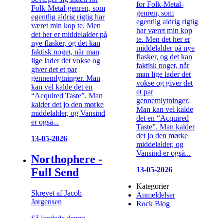
for Folk-Metal-
Folk-Metal-genren, som
genren, som
egentlig aldrig rigtig har
egentlig aldrig rigtig
været min kop te. Men
har været min kop
det her er middelalder på
te. Men det her er
nye flasker, og det kan
middelalder på nye
faktisk noget, når man
flasker, og det kan
lige lader det vokse og
faktisk noget, når
giver det et par
man lige lader det
gennemlytninger. Man
vokse og giver det
kan vel kalde det en
et par
“Acquired Taste”. Man
gennemlytninger.
kalder det jo den mørke
Man kan vel kalde
middelalder, og Vansind
det en “Acquired
er også...
Taste”. Man kalder
det jo den mørke
13-05-2026
middelalder, og
Vansind er også...
Northophere -
13-05-2026
Full Send
Kategorier
Skrevet af Jacob
Anmeldelser
Jørgensen
Rock Blog