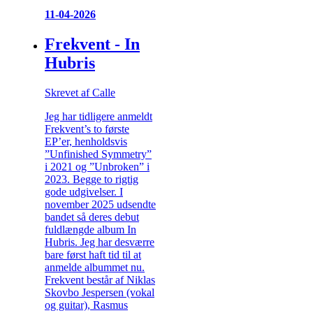
11-04-2026
Frekvent - In
Hubris
Skrevet af Calle
Jeg har tidligere anmeldt
Frekvent’s to første
EP’er, henholdsvis
”Unfinished Symmetry”
i 2021 og ”Unbroken” i
2023. Begge to rigtig
gode udgivelser. I
november 2025 udsendte
bandet så deres debut
fuldlængde album In
Hubris. Jeg har desværre
bare først haft tid til at
anmelde albummet nu.
Frekvent består af Niklas
Skovbo Jespersen (vokal
og guitar), Rasmus