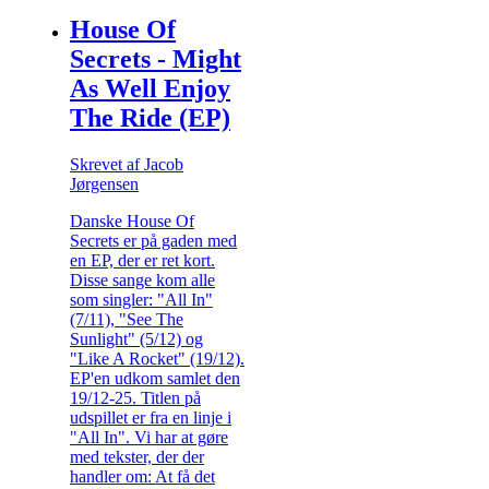
House Of
Secrets - Might
As Well Enjoy
The Ride (EP)
Skrevet af Jacob
Jørgensen
Danske House Of
Secrets er på gaden med
en EP, der er ret kort.
Disse sange kom alle
som singler: "All In"
(7/11), "See The
Sunlight" (5/12) og
"Like A Rocket" (19/12).
EP'en udkom samlet den
19/12-25. Titlen på
udspillet er fra en linje i
"All In". Vi har at gøre
med tekster, der der
handler om: At få det