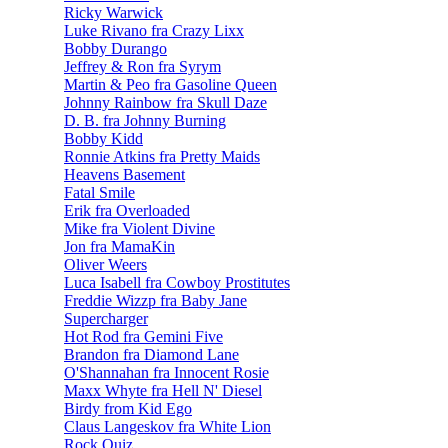
Ricky Warwick
Luke Rivano fra Crazy Lixx
Bobby Durango
Jeffrey & Ron fra Syrym
Martin & Peo fra Gasoline Queen
Johnny Rainbow fra Skull Daze
D. B. fra Johnny Burning
Bobby Kidd
Ronnie Atkins fra Pretty Maids
Heavens Basement
Fatal Smile
Erik fra Overloaded
Mike fra Violent Divine
Jon fra MamaKin
Oliver Weers
Luca Isabell fra Cowboy Prostitutes
Freddie Wizzp fra Baby Jane
Supercharger
Hot Rod fra Gemini Five
Brandon fra Diamond Lane
O'Shannahan fra Innocent Rosie
Maxx Whyte fra Hell N' Diesel
Birdy from Kid Ego
Claus Langeskov fra White Lion
Rock Quiz