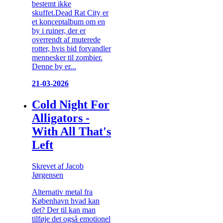
bestemt ikke
skuffet.Dead Rat City er
et konceptalbum om en
by i ruiner, der er
overrendt af muterede
rotter, hvis bid forvandler
mennesker til zombier.
Denne by er...
21-03-2026
Cold Night For
Alligators -
With All That's
Left
Skrevet af Jacob
Jørgensen
Alternativ metal fra
København hvad kan
det? Der til kan man
tilføje det også emotionel