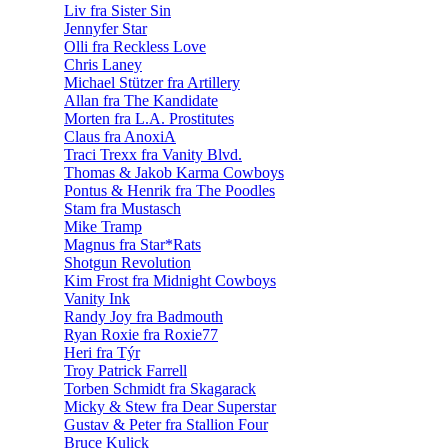
Liv fra Sister Sin
Jennyfer Star
Olli fra Reckless Love
Chris Laney
Michael Stützer fra Artillery
Allan fra The Kandidate
Morten fra L.A. Prostitutes
Claus fra AnoxiA
Traci Trexx fra Vanity Blvd.
Thomas & Jakob Karma Cowboys
Pontus & Henrik fra The Poodles
Stam fra Mustasch
Mike Tramp
Magnus fra Star*Rats
Shotgun Revolution
Kim Frost fra Midnight Cowboys
Vanity Ink
Randy Joy fra Badmouth
Ryan Roxie fra Roxie77
Heri fra Týr
Troy Patrick Farrell
Torben Schmidt fra Skagarack
Micky & Stew fra Dear Superstar
Gustav & Peter fra Stallion Four
Bruce Kulick