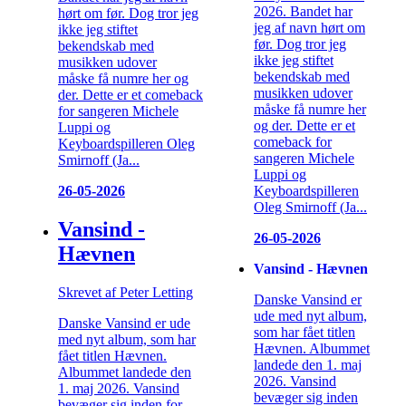
2026. Bandet har
hørt om før. Dog tror jeg
jeg af navn hørt om
ikke jeg stiftet
før. Dog tror jeg
bekendskab med
ikke jeg stiftet
musikken udover
bekendskab med
måske få numre her og
musikken udover
der. Dette er et comeback
måske få numre her
for sangeren Michele
og der. Dette er et
Luppi og
comeback for
Keyboardspilleren Oleg
sangeren Michele
Smirnoff (Ja...
Luppi og
Keyboardspilleren
26-05-2026
Oleg Smirnoff (Ja...
Vansind -
26-05-2026
Hævnen
Vansind - Hævnen
Skrevet af Peter Letting
Danske Vansind er
ude med nyt album,
Danske Vansind er ude
som har fået titlen
med nyt album, som har
Hævnen. Albummet
fået titlen Hævnen.
landede den 1. maj
Albummet landede den
2026. Vansind
1. maj 2026. Vansind
bevæger sig inden
bevæger sig inden for