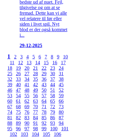
bedste ud af nuet. Fejl,
tilgivelse og om at se
fremad. Dette kan vi alle
vel relatere til før eller
siden i livet spil. Nyt
blod er der også kommet
i...
29-12-2025
1
2
3
4
5
6
7
8
9
10
11
12
13
14
15
16
17
18
19
20
21
22
23
24
25
26
27
28
29
30
31
32
33
34
35
36
37
38
39
40
41
42
43
44
45
46
47
48
49
50
51
52
53
54
55
56
57
58
59
60
61
62
63
64
65
66
67
68
69
70
71
72
73
74
75
76
77
78
79
80
81
82
83
84
85
86
87
88
89
90
91
92
93
94
95
96
97
98
99
100
101
102
103
104
105
106