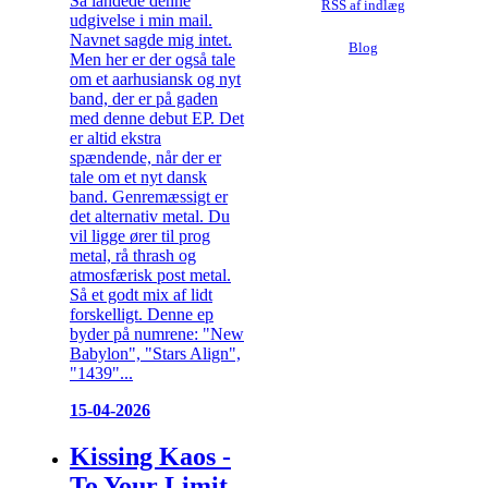
Så landede denne
RSS af indlæg
udgivelse i min mail.
Navnet sagde mig intet.
Blog
Men her er der også tale
om et aarhusiansk og nyt
band, der er på gaden
med denne debut EP. Det
er altid ekstra
spændende, når der er
tale om et nyt dansk
band. Genremæssigt er
det alternativ metal. Du
vil ligge ører til prog
metal, rå thrash og
atmosfærisk post metal.
Så et godt mix af lidt
forskelligt. Denne ep
byder på numrene: "New
Babylon", "Stars Align",
"1439"...
15-04-2026
Kissing Kaos -
To Your Limit