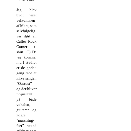
Foto: Calle
Jeg blev
budt pænt
velkommen
af Marc, som
selvfølgelig
var iført en
Calles Rock
Corner t-
shirt :O) Da
jeg kommer
ind i studiet
er de godt i
gang med at
mixe sangen
”Outcast”
og der bliver
finjusteret
på både
vokalen,
guitaren og
nogle
”marching-
feet” sound
effekter, som