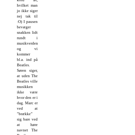
hvilket man
jo ikke siger
nej tak til
:O) I pausen
bevæger
snakken lidt
rundt i
musikverden
og vi
kommer
bl.a. ind på
Beatles.
Søren siger,
at uden The
Beatles ville
musikken
ikke være
hvor den er i
dag. Marc er
ved at
”brække”
sig bare ved
at høre
navnet The