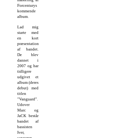
Forcenturys
kommende
album.
Lad mig
starte med
en kort
præsentation
af bandet.
De blev
dannet i
2007 og har
tidligere
udgivet et
album (deres
debut) med
titlen
”Vanguard”.
Udover
Marc og
JaCK består
bandet af
bassisten
Iver,
sangeren