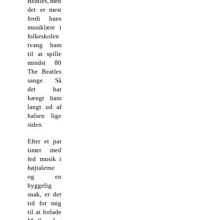
Beatles, men
det er mest
fordi hans
musiklære i
folkeskolen
tvang ham
til at spille
mindst 80
The Beatles
sange. Så
det har
hængt ham
langt ud af
halsen lige
siden.
Efter et par
timer med
fed musik i
højtalerne
og en
hyggelig
snak, er det
tid for mig
til at forlade