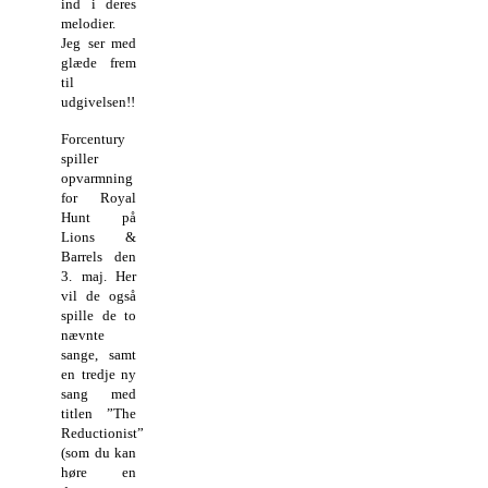
ind i deres
melodier.
Jeg ser med
glæde frem
til
udgivelsen!!
Forcentury
spiller
opvarmning
for Royal
Hunt på
Lions &
Barrels den
3. maj. Her
vil de også
spille de to
nævnte
sange, samt
en tredje ny
sang med
titlen ”The
Reductionist”
(som du kan
høre en