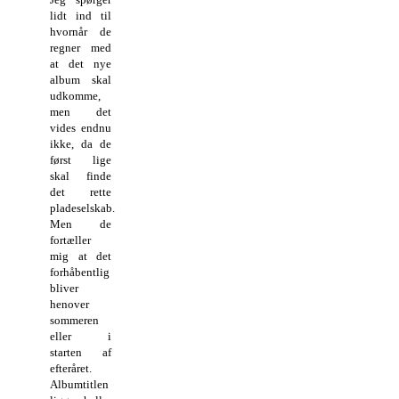
lidt ind til
hvornår de
regner med
at det nye
album skal
udkomme,
men det
vides endnu
ikke, da de
først lige
skal finde
det rette
pladeselskab.
Men de
fortæller
mig at det
forhåbentlig
bliver
henover
sommeren
eller i
starten af
efteråret.
Albumtitlen