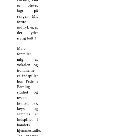
er blevet
lagt på
sangen. Mit
første
indtryk er, at
det lyder
rigtig fedt!!
Marc
fortæller
mig, at
vokalen og
trommerne
er indspillet
hos Pede i
Earplug
studiet og
resten
(guitar, bas,
keys og
samples) er
indspillet i
bandets
hjemmestudie.
Jeg spørger