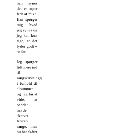
han synes
det er super
fedt at mixe.
Han spørger
mig hvad
jeg synes og
jeg kan kun
sige, at det
lyder godt –
so far.
Jeg spørger
lidt mere ind
til
sangskrivningsprocessen
i forhold til
albummet
og jeg får at
vide, at
bandet
havde
skrevet
femten
sange, men
nu har skåret