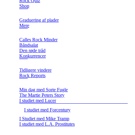
Rock Quiz
Shop
Graduering af plader
Mere
Calles Rock Minder
Båndsalat
Den røde tråd
Konkurrencer
Tidligere vindere
Rock Reports
Min dag med Sorte Fugle
The Martie Peters Story
I studiet med Lucer
I studiet med Forcentury
I Studiet med Mike Tramp
I studiet med L.A. Prostitutes