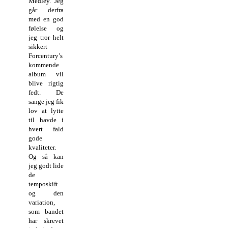
Medley. Jeg
går derfra
med en god
følelse og
jeg tror helt
sikkert
Forcentury’s
kommende
album vil
blive rigtig
fedt. De
sange jeg fik
lov at lytte
til havde i
hvert fald
gode
kvaliteter.
Og så kan
jeg godt lide
de
temposkift
og den
variation,
som bandet
har skrevet