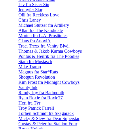
Liv fra Sister Sin
Jennyfer Star
Olli fra Reckless Love
Chris Laney
Michael Stützer fra Artillery
Allan fra The Kandidate
Morten fra L.A. Prostitutes
Claus fra AnoxiA
Traci Trexx fra Vanity Blvd.
Thomas & Jakob Karma Cowboys
Pontus & Henrik fra The Poodles
Stam fra Mustasch
Mike Tramp
Magnus fra Star*Rats
Shotgun Revolution
Kim Frost fra Midnight Cowboys
Vanity Ink
Randy Joy fra Badmouth
Ryan Roxie fra Roxie77
Heri fra Týr
Troy Patrick Farrell
Torben Schmidt fra Skagarack
Micky & Stew fra Dear Superstar
Gustav & Peter fra Stallion Four
Bruce Kulick