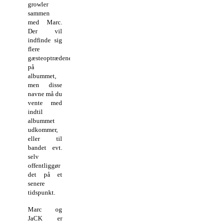
growler
sammen
med Marc.
Der vil
indfinde sig
flere
gæsteoptrædener
på
albummet,
men disse
navne må du
vente med
indtil
albummet
udkommer,
eller til
bandet evt.
selv
offentliggør
det på et
senere
tidspunkt.
Marc og
JaCK er