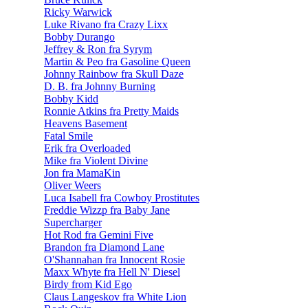
Ricky Warwick
Luke Rivano fra Crazy Lixx
Bobby Durango
Jeffrey & Ron fra Syrym
Martin & Peo fra Gasoline Queen
Johnny Rainbow fra Skull Daze
D. B. fra Johnny Burning
Bobby Kidd
Ronnie Atkins fra Pretty Maids
Heavens Basement
Fatal Smile
Erik fra Overloaded
Mike fra Violent Divine
Jon fra MamaKin
Oliver Weers
Luca Isabell fra Cowboy Prostitutes
Freddie Wizzp fra Baby Jane
Supercharger
Hot Rod fra Gemini Five
Brandon fra Diamond Lane
O'Shannahan fra Innocent Rosie
Maxx Whyte fra Hell N' Diesel
Birdy from Kid Ego
Claus Langeskov fra White Lion