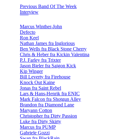
Previous Band Of The Week
Interview
Marcus Winther-John
Defecto
Ron Keel
Nathan James fra Inglorious
Ben Wells fra Black Stone Cherry
Chris & Heber fra Kickin Valentina
P.J. Farley fra Trixter
Jason Bieler fra Saigon Kick
Kip Winger
Bill Leverty fra Firehouse
Knock Out Kaine
Jonas fra Saint Rebel
Lars & Hans-Henrik fra ENIC
Mark Falcon fra Shotgun Alley
Brandon fra Diamond Lane
Maryann Cotton
Christopher fra Dirty Passion
Luke fra Dirty Skirty
Marcus fra PUMP
Gabriele Gozzi
Swan fra BlackRain