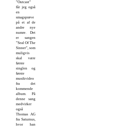
”Outcast”
får jeg også
en
smagsprøve
på et af de
andre nye
numre. Det
er sangen
”Seal Of The
Sinner”, som
muligvis
skal være
første
singlen og
første
musikvideo
fra det
kommende
album. På
denne sang
medvirker
også
Thomas AG
fra Saturnus,
hvor han