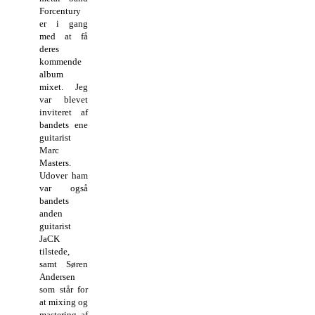
Forcentury
er i gang
med at få
deres
kommende
album
mixet. Jeg
var blevet
inviteret af
bandets ene
guitarist
Marc
Masters.
Udover ham
var også
bandets
anden
guitarist
JaCK
tilstede,
samt Søren
Andersen
som står for
at mixing og
mastering af