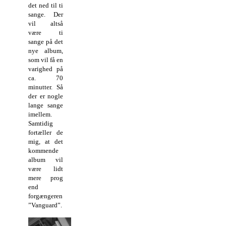
det ned til ti
sange. Der
vil altså
være ti
sange på det
nye album,
som vil få en
varighed på
ca. 70
minutter. Så
der er nogle
lange sange
imellem.
Samtidig
fortæller de
mig, at det
kommende
album vil
være lidt
mere prog
end
forgængeren
”Vanguard”.