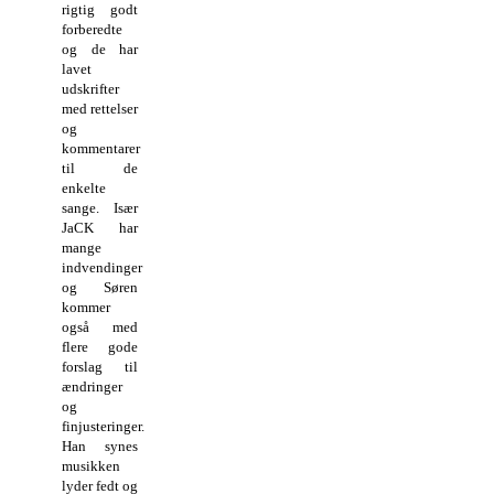
rigtig godt
forberedte
og de har
lavet
udskrifter
med rettelser
og
kommentarer
til de
enkelte
sange. Især
JaCK har
mange
indvendinger
og Søren
kommer
også med
flere gode
forslag til
ændringer
og
finjusteringer.
Han synes
musikken
lyder fedt og