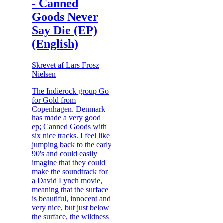
- Canned
Goods Never
Say Die (EP)
(English)
Skrevet af Lars Frosz
Nielsen
The Indierock group Go
for Gold from
Copenhagen, Denmark
has made a very good
ep; Canned Goods with
six nice tracks. I feel like
jumping back to the early
90's and could easily
imagine that they could
make the soundtrack for
a David Lynch movie,
meaning that the surface
is beautiful, innocent and
very nice, but just below
the surface, the wildness