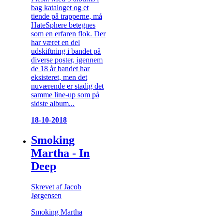
bag kataloget og et
tiende på trapperne, må
HateSphere betegnes
som en erfaren flok. Der
har været en del
udskiftning i bandet på
diverse poster, igennem
de 18 år bandet har
eksisteret, men det
nuværende er stadig det
samme line-up som på
sidste album...
18-10-2018
Smoking
Martha - In
Deep
Skrevet af Jacob
Jørgensen
Smoking Martha