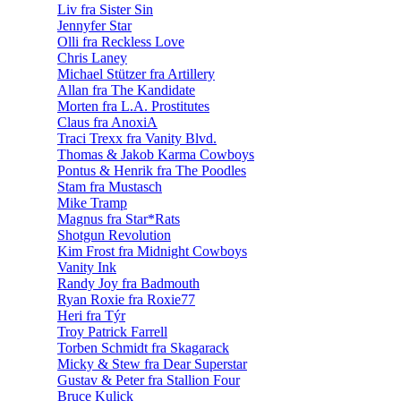
Liv fra Sister Sin
Jennyfer Star
Olli fra Reckless Love
Chris Laney
Michael Stützer fra Artillery
Allan fra The Kandidate
Morten fra L.A. Prostitutes
Claus fra AnoxiA
Traci Trexx fra Vanity Blvd.
Thomas & Jakob Karma Cowboys
Pontus & Henrik fra The Poodles
Stam fra Mustasch
Mike Tramp
Magnus fra Star*Rats
Shotgun Revolution
Kim Frost fra Midnight Cowboys
Vanity Ink
Randy Joy fra Badmouth
Ryan Roxie fra Roxie77
Heri fra Týr
Troy Patrick Farrell
Torben Schmidt fra Skagarack
Micky & Stew fra Dear Superstar
Gustav & Peter fra Stallion Four
Bruce Kulick