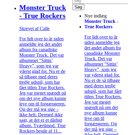
Monster Truck
- True Rockers
Nye indlæg
Monster Truck -
True Rockers
Skrevet af Calle
For lidt over to år
For lidt over to år siden
siden anmeldte jeg
anmeldte jeg det andet
det andet album fra
album fra canadiske
canadiske Monster
Monster Truck. Det var
Truck. Det var
albummet ”Sittin’
albummet ”Sittin’
Heavy”, som jeg var
Heavy”, som jeg
yderst glad for. Nu er de
var yderst glad for.
så tilbage med deres
Nu er de så tilbage
tredje udspil, som har
med deres tredje
fået titlen True Rockers.
udspil, som har fået
Jeg var meget spændt på
titlen True Rockers.
om det nye album kunne
Jeg var meget
leve om til forgængeren.
spændt på om det
Og der må jeg sige –
nye album kunne
ikke helt. Dermed ikke
leve om til
sagt, at det er et dårligt
forgængeren. Og
album. Tværtimod. True
der må jeg sige –
Rockers består af 11...
ikke helt. Dermed