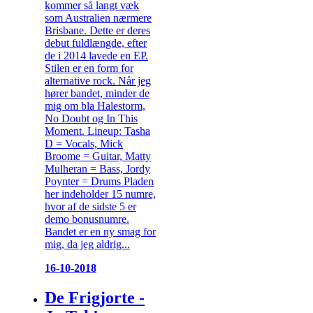
kommer så langt væk
som Australien nærmere
Brisbane. Dette er deres
debut fuldlængde, efter
de i 2014 lavede en EP.
Stilen er en form for
alternative rock. Når jeg
hører bandet, minder de
mig om bla Halestorm,
No Doubt og In This
Moment. Lineup: Tasha
D = Vocals, Mick
Broome = Guitar, Matty
Mulheran = Bass, Jordy
Poynter = Drums Pladen
her indeholder 15 numre,
hvor af de sidste 5 er
demo bonusnumre.
Bandet er en ny smag for
mig, da jeg aldrig...
16-10-2018
De Frigjorte -