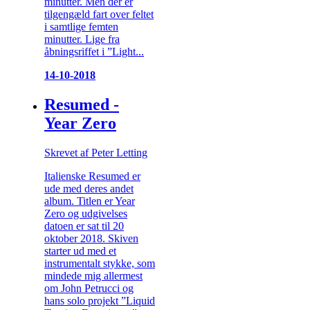
minutter. Men der er
tilgengæld fart over feltet
i samtlige femten
minutter. Lige fra
åbningsriffet i ”Light...
14-10-2018
Resumed -
Year Zero
Skrevet af Peter Letting
Italienske Resumed er
ude med deres andet
album. Titlen er Year
Zero og udgivelses
datoen er sat til 20
oktober 2018. Skiven
starter ud med et
instrumentalt stykke, som
mindede mig allermest
om John Petrucci og
hans solo projekt ”Liquid