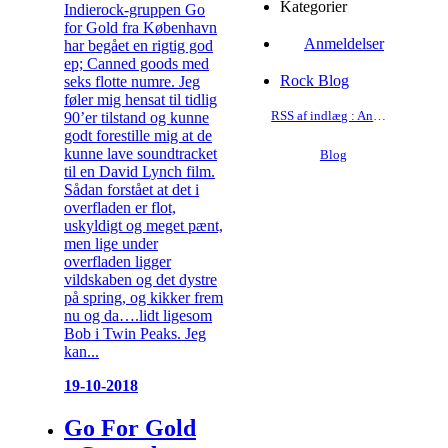
Kategorier
Indierock-gruppen Go
for Gold fra København
Anmeldelser
har begået en rigtig god
ep; Canned goods med
Rock Blog
seks flotte numre. Jeg
føler mig hensat til tidlig
RSS af indlæg : Anmeldelser
90’er tilstand og kunne
godt forestille mig at de
kunne lave soundtracket
Blog
til en David Lynch film.
Sådan forstået at det i
overfladen er flot,
uskyldigt og meget pænt,
men lige under
overfladen ligger
vildskaben og det dystre
på spring, og kikker frem
nu og da….lidt ligesom
Bob i Twin Peaks. Jeg
kan...
19-10-2018
Go For Gold