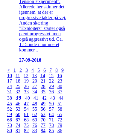
Tension Experiment”.
Allerede her skinner det
igennem, at der er
progressive takter på vej.
Anden skæring
”Exploiters” starter også
pænt progressivt, men
også aggressivt ud. Ca.
1.15 inde i nummeret
kommer...
27-09-2018
<
1
2
3
4
5
6
7
8
9
10
11
12
13
14
15
16
17
18
19
20
21
22
23
24
25
26
27
28
29
30
31
32
33
34
35
36
37
39
38
40
41
42
43
44
45
46
47
48
49
50
51
52
53
54
55
56
57
58
59
60
61
62
63
64
65
66
67
68
69
70
71
72
73
74
75
76
77
78
79
80
81
82
83
84
85
86