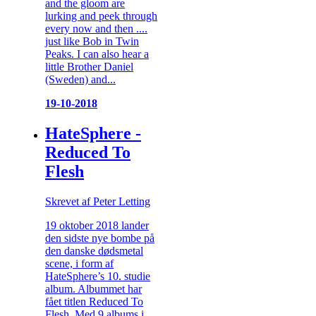
and the gloom are
lurking and peek through
every now and then ....
just like Bob in Twin
Peaks. I can also hear a
little Brother Daniel
(Sweden) and...
19-10-2018
HateSphere -
Reduced To
Flesh
Skrevet af Peter Letting
19 oktober 2018 lander
den sidste nye bombe på
den danske dødsmetal
scene, i form af
HateSphere’s 10. studie
album. Albummet har
fået titlen Reduced To
Flesh. Med 9 albums i