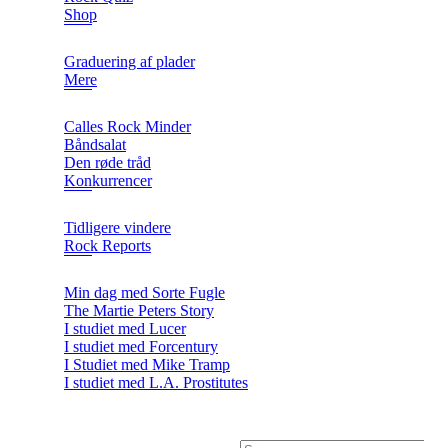
Shop
Graduering af plader
Mere
Calles Rock Minder
Båndsalat
Den røde tråd
Konkurrencer
Tidligere vindere
Rock Reports
Min dag med Sorte Fugle
The Martie Peters Story
I studiet med Lucer
I studiet med Forcentury
I Studiet med Mike Tramp
I studiet med L.A. Prostitutes