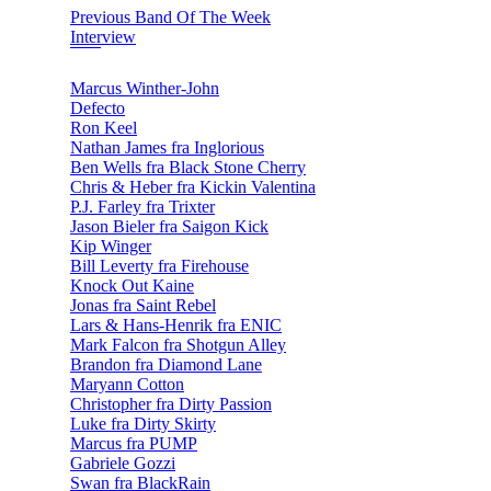
Previous Band Of The Week
Interview
Marcus Winther-John
Defecto
Ron Keel
Nathan James fra Inglorious
Ben Wells fra Black Stone Cherry
Chris & Heber fra Kickin Valentina
P.J. Farley fra Trixter
Jason Bieler fra Saigon Kick
Kip Winger
Bill Leverty fra Firehouse
Knock Out Kaine
Jonas fra Saint Rebel
Lars & Hans-Henrik fra ENIC
Mark Falcon fra Shotgun Alley
Brandon fra Diamond Lane
Maryann Cotton
Christopher fra Dirty Passion
Luke fra Dirty Skirty
Marcus fra PUMP
Gabriele Gozzi
Swan fra BlackRain