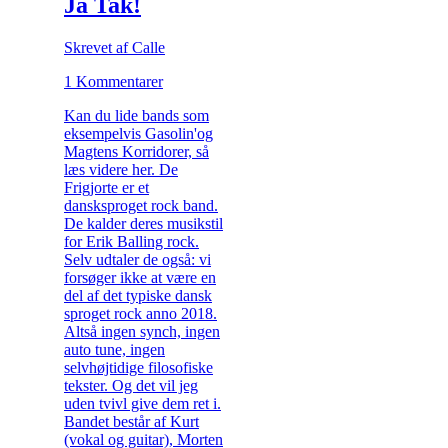
Ja Tak!
Skrevet af Calle
1 Kommentarer
Kan du lide bands som
eksempelvis Gasolin'og
Magtens Korridorer, så
læs videre her. De
Frigjorte er et
dansksproget rock band.
De kalder deres musikstil
for Erik Balling rock.
Selv udtaler de også: vi
forsøger ikke at være en
del af det typiske dansk
sproget rock anno 2018.
Altså ingen synch, ingen
auto tune, ingen
selvhøjtidige filosofiske
tekster. Og det vil jeg
uden tvivl give dem ret i.
Bandet består af Kurt
(vokal og guitar), Morten