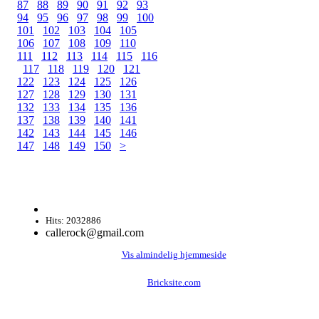
87
88
89
90
91
92
93
94
95
96
97
98
99
100
101
102
103
104
105
106
107
108
109
110
111
112
113
114
115
116
117
118
119
120
121
122
123
124
125
126
127
128
129
130
131
132
133
134
135
136
137
138
139
140
141
142
143
144
145
146
147
148
149
150
>
Hits: 2032886
callerock@gmail.com
Vis almindelig hjemmeside
Bricksite.com