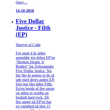
(bas),...
14-10-2018
Five Dollar
Justice - Filth
(EP)
Skrevet af Calle
For snart 4 år siden
anmeldte jeg debut EP'en
”Broken Hearts 'n'
Bottles” fra Århusianske
Five Dollar Justice. Nu
her fire år senere er de så
ude med deres anden EP.
Den har fået titlen Filth.
Ep'en består af fire sange
og stilen er svedig og
beskidt hard rock. De
fire sange på EP'en har
en varighed på blot 15