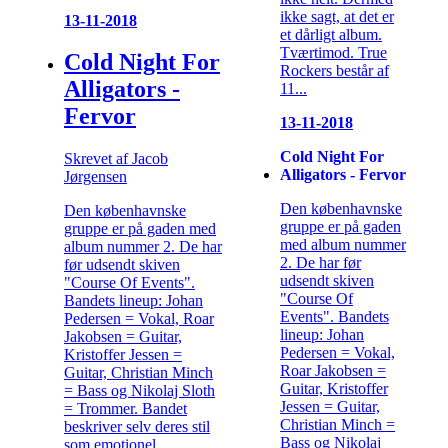
ikke sagt, at det er
13-11-2018
et dårligt album.
Tværtimod. True
Cold Night For
Rockers består af
Alligators -
11...
Fervor
13-11-2018
Cold Night For
Skrevet af Jacob
Alligators - Fervor
Jørgensen
Den københavnske
Den københavnske
gruppe er på gaden
gruppe er på gaden med
med album nummer
album nummer 2. De har
2. De har før
før udsendt skiven
udsendt skiven
"Course Of Events".
"Course Of
Bandets lineup: Johan
Events". Bandets
Pedersen = Vokal, Roar
lineup: Johan
Jakobsen = Guitar,
Pedersen = Vokal,
Kristoffer Jessen =
Roar Jakobsen =
Guitar, Christian Minch
Guitar, Kristoffer
= Bass og Nikolaj Sloth
Jessen = Guitar,
= Trommer. Bandet
Christian Minch =
beskriver selv deres stil
Bass og Nikolaj
som emotionel