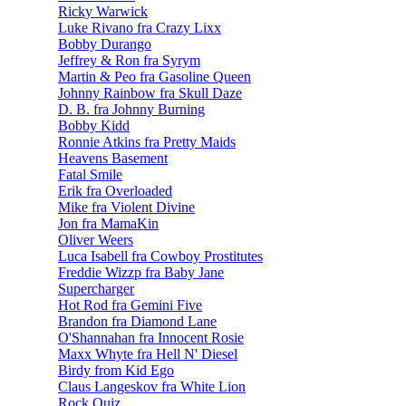
Ricky Warwick
Luke Rivano fra Crazy Lixx
Bobby Durango
Jeffrey & Ron fra Syrym
Martin & Peo fra Gasoline Queen
Johnny Rainbow fra Skull Daze
D. B. fra Johnny Burning
Bobby Kidd
Ronnie Atkins fra Pretty Maids
Heavens Basement
Fatal Smile
Erik fra Overloaded
Mike fra Violent Divine
Jon fra MamaKin
Oliver Weers
Luca Isabell fra Cowboy Prostitutes
Freddie Wizzp fra Baby Jane
Supercharger
Hot Rod fra Gemini Five
Brandon fra Diamond Lane
O'Shannahan fra Innocent Rosie
Maxx Whyte fra Hell N' Diesel
Birdy from Kid Ego
Claus Langeskov fra White Lion
Rock Quiz