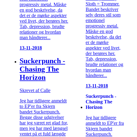
Sloth = Trommer.
progressiv metal. Måske
Bandet beskriver
en god beskrivelse, da
selv deres stil som
det er de mørke aspekter
emotionel
ved livet, der berøres her.
progressiv metal.
Tab, depression, brudte
Måske en god
relationer og hvordan
beskrivelse, da det
man håndterer...
er de mørke
aspekter ved livet,
13-11-2018
der berøres her.
Tab, depression,
Suckerpunch -
brudte relationer og
Chasing The
hvordan man
håndterer...
Horizon
13-11-2018
Skrevet af Calle
Suckerpunch -
Jeg har tidligere anmeldt
Chasing The
to EP'er fra Skjern
Horizon
bandet Suckerpunch.
Begge disse udgivelser
Jeg har tidligere
har jeg været ret glad for,
anmeldt to EP'er fra
men jeg har med længsel
Skjern bandet
ventet på et fuld længde
Suckerpunch.