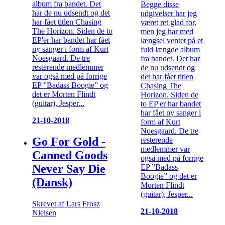
album fra bandet. Det
Begge disse
har de nu udsendt og det
udgivelser har jeg
har fået titlen Chasing
været ret glad for,
The Horizon. Siden de to
men jeg har med
EP'er har bandet har fået
længsel ventet på et
ny sanger i form af Kurt
fuld længde album
Noesgaard. De tre
fra bandet. Det har
resterende medlemmer
de nu udsendt og
var også med på forrige
det har fået titlen
EP ”Badass Boogie” og
Chasing The
det er Morten Flindt
Horizon. Siden de
(guitar), Jesper...
to EP'er har bandet
har fået ny sanger i
21-10-2018
form af Kurt
Noesgaard. De tre
Go For Gold -
resterende
medlemmer var
Canned Goods
også med på forrige
Never Say Die
EP ”Badass
Boogie” og det er
(Dansk)
Morten Flindt
(guitar), Jesper...
Skrevet af Lars Frosz
21-10-2018
Nielsen