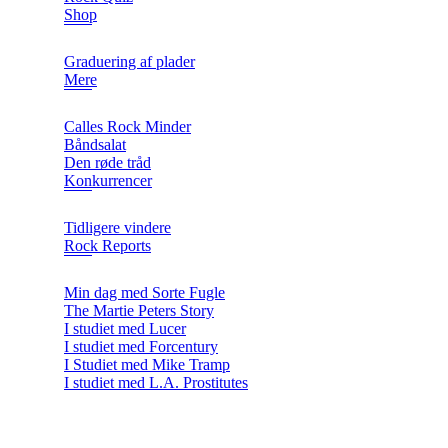
Shop
Graduering af plader
Mere
Calles Rock Minder
Båndsalat
Den røde tråd
Konkurrencer
Tidligere vindere
Rock Reports
Min dag med Sorte Fugle
The Martie Peters Story
I studiet med Lucer
I studiet med Forcentury
I Studiet med Mike Tramp
I studiet med L.A. Prostitutes