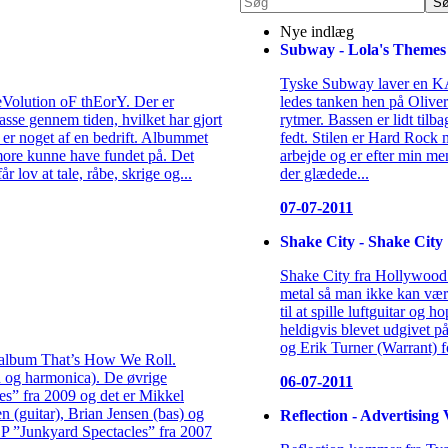
Nye indlæg
Subway - Lola's Themes
Tyske Subway laver en K
-eVolution oF thEorY. Der er
ledes tanken hen på Oliver 
sse gennem tiden, hvilket har gjort
rytmer. Bassen er lidt tilb
et er noget af en bedrift. Albummet
fedt. Stilen er Hard Rock 
ore kunne have fundet på. Det
arbejde og er efter min men
r lov at tale, råbe, skrige og...
der glædede...
07-07-2011
Shake City - Shake City
Shake City fra Hollywood 
metal så man ikke kan være 
til at spille luftguitar og 
heldigvis blevet udgivet 
og Erik Turner (Warrant) fo
 album That’s How We Roll.
an og harmonica). De øvrige
06-07-2011
” fra 2009 og det er Mikkel
(guitar), Brian Jensen (bas) og
Reflection - Advertising 
EP ”Junkyard Spectacles” fra 2007