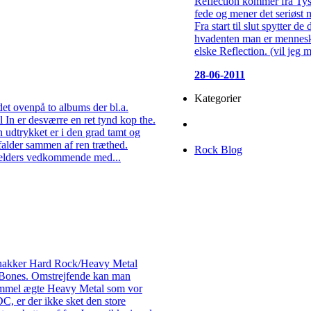
Reflection kommer fra Tys
fede og mener det seriøst 
Fra start til slut spytter d
hvadenten man er menneske 
elske Reflection. (vil jeg m
28-06-2011
Kategorier
et ovenpå to albums der bl.a.
In er desværre en ret tynd kop the.
 udtrykket er i den grad tamt og
 falder sammen af ren træthed.
Rock Blog
melders vedkommende med...
i snakker Hard Rock/Heavy Metal
d Bones. Omstrejfende kan man
ammel ægte Heavy Metal som vor
C, er der ikke sket den store