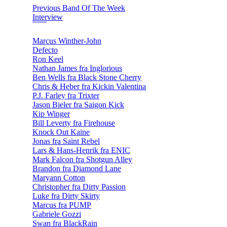
Previous Band Of The Week
Interview
Marcus Winther-John
Defecto
Ron Keel
Nathan James fra Inglorious
Ben Wells fra Black Stone Cherry
Chris & Heber fra Kickin Valentina
P.J. Farley fra Trixter
Jason Bieler fra Saigon Kick
Kip Winger
Bill Leverty fra Firehouse
Knock Out Kaine
Jonas fra Saint Rebel
Lars & Hans-Henrik fra ENIC
Mark Falcon fra Shotgun Alley
Brandon fra Diamond Lane
Maryann Cotton
Christopher fra Dirty Passion
Luke fra Dirty Skirty
Marcus fra PUMP
Gabriele Gozzi
Swan fra BlackRain