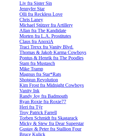
Liv fra Sister Sin
Jennyfer Star
Olli fra Reckless Love
Chris Laney
Michael Stützer fra Artillery
Allan fra The Kandidate
Morten fra L.A. Prostitutes
Claus fra AnoxiA
Traci Trexx fra Vanity Blvd.
Thomas & Jakob Karma Cowboys
Pontus & Henrik fra The Poodles
Stam fra Mustasch
Mike Tramp
Magnus fra Star*Rats
Shotgun Revolution
Kim Frost fra Midnight Cowboys
Vanity Ink
Randy Joy fra Badmouth
Ryan Roxie fra Roxie77
Heri fra Týr
Troy Patrick Farrell
Torben Schmidt fra Skagarack
Micky & Stew fra Dear Superstar
Gustav & Peter fra Stallion Four
Bruce Kulick