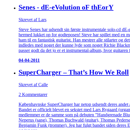
Senes - dE-eVolution oF thEorY
Skrevet af Lars
Steve Senes har udsendt sin første instrumentale solo-cd dE
hermed lukket op for godteposen! Steve har spillet med en ma
ham til en fantastisk guitarist. Han mestrer alle stilarter og d
indledes med noget der kunne lyde som noget Richie Blackm
passer godt da det jo er et instrumental-album, hvor guitaren få
04-04-2011
SuperCharger – That’s How We Roll
Skrevet af Calle
2 Kommentarer
Københavnske SuperCharger har netop udsendt deres andet
Bandet er officielt blevet en sekstet med Lars Rygaard (org
medlemmer er de samme som på debuten ”Handgrenade Blues
Neperus (sang), Thomas Buchwald (guitar), Thomas Pedersen 
Benjamin Funk (trommer). Jeg har fulgt bandet siden deres 