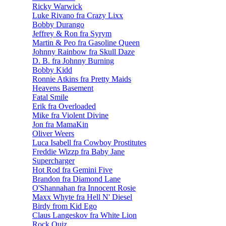
Ricky Warwick
Luke Rivano fra Crazy Lixx
Bobby Durango
Jeffrey & Ron fra Syrym
Martin & Peo fra Gasoline Queen
Johnny Rainbow fra Skull Daze
D. B. fra Johnny Burning
Bobby Kidd
Ronnie Atkins fra Pretty Maids
Heavens Basement
Fatal Smile
Erik fra Overloaded
Mike fra Violent Divine
Jon fra MamaKin
Oliver Weers
Luca Isabell fra Cowboy Prostitutes
Freddie Wizzp fra Baby Jane
Supercharger
Hot Rod fra Gemini Five
Brandon fra Diamond Lane
O'Shannahan fra Innocent Rosie
Maxx Whyte fra Hell N' Diesel
Birdy from Kid Ego
Claus Langeskov fra White Lion
Rock Quiz