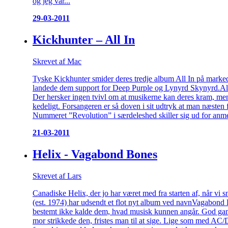
og jeg var...
29-03-2011
Kickhunter – All In
Skrevet af Mac
Tyske Kickhunter smider deres tredje album All In på marked
landede dem support for Deep Purple og Lynyrd Skynyrd.All 
Der hersker ingen tvivl om at musikerne kan deres kram, men
kedeligt. Forsangeren er så doven i sit udtryk at man næsten
Nummeret ”Revolution” i særdeleshed skiller sig ud for an
21-03-2011
Helix - Vagabond Bones
Skrevet af Lars
Canadiske Helix, der jo har været med fra starten af, når v
(est. 1974) har udsendt et flot nyt album ved navnVagabon
bestemt ikke kalde dem, hvad musisk kunnen angår. God g
mor strikkede den, fristes man til at sige. Lige som med AC/D