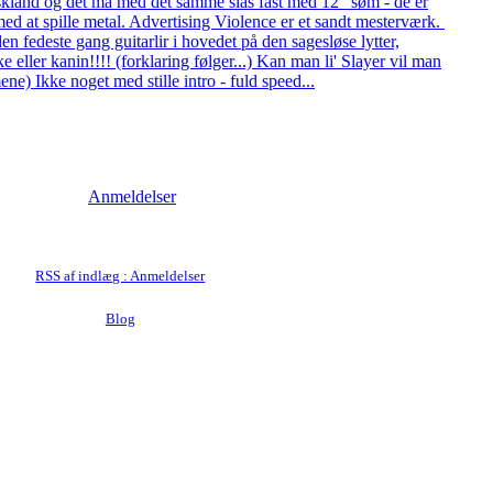
kland og det må med det samme slås fast med 12" søm - de er
med at spille metal. Advertising Violence er et sandt mesterværk.
e den fedeste gang guitarlir i hovedet på den sagesløse lytter,
eller kanin!!!! (forklaring følger...) Kan man li' Slayer vil man
ene) Ikke noget med stille intro - fuld speed...
Anmeldelser
RSS af indlæg : Anmeldelser
Blog