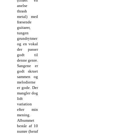
(tilført en
anelse
thrash
metal) med
fræsende
guitarer,
tungen
grundrytmer
og en vokal
der passer
godt til
denne genre.
Sangene er
godt skruet
sammen og
melodierne
er gode. Der
mangler dog
lidt
variation
efter min
mening.
Albummet
består af 10
numre (heraf