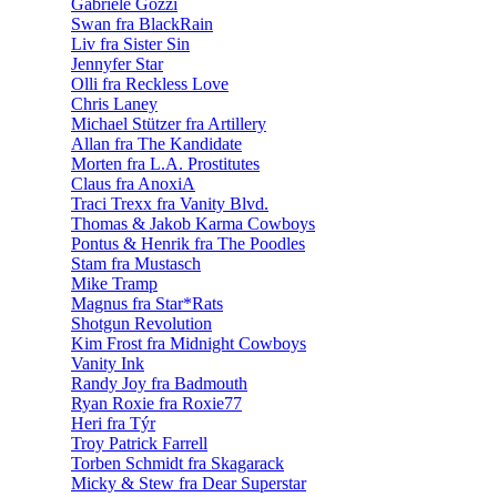
Gabriele Gozzi
Swan fra BlackRain
Liv fra Sister Sin
Jennyfer Star
Olli fra Reckless Love
Chris Laney
Michael Stützer fra Artillery
Allan fra The Kandidate
Morten fra L.A. Prostitutes
Claus fra AnoxiA
Traci Trexx fra Vanity Blvd.
Thomas & Jakob Karma Cowboys
Pontus & Henrik fra The Poodles
Stam fra Mustasch
Mike Tramp
Magnus fra Star*Rats
Shotgun Revolution
Kim Frost fra Midnight Cowboys
Vanity Ink
Randy Joy fra Badmouth
Ryan Roxie fra Roxie77
Heri fra Týr
Troy Patrick Farrell
Torben Schmidt fra Skagarack
Micky & Stew fra Dear Superstar