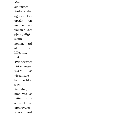
Men
albummet
fordrer andet
og mere. Der
opstår en
undren over
vokalen, der
øjensynligt
skulle
komme ud
af et
lillebitte,
fint
kvindevæsen.
Det er meget
svært at
visualisere
bare en lille
snert
feminint,
blot ved at
lytte. Trods
at Evil Drive
promoveres
som et band