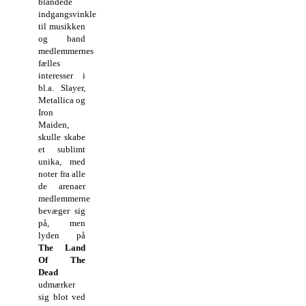
blandede
indgangsvinkler
til musikken
og band
medlemmernes
fælles
interesser i
bl.a. Slayer,
Metallica og
Iron
Maiden,
skulle skabe
et sublimt
unika, med
noter fra alle
de arenaer
medlemmerne
bevæger sig
på, men
lyden på
The Land
Of The
Dead
udmærker
sig blot ved