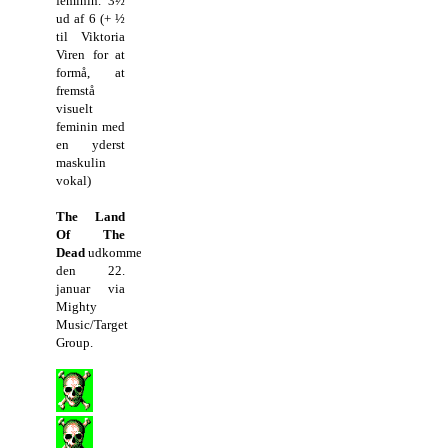
feminin. 3½
ud af 6 (+ ½
til Viktoria
Viren for at
formå, at
fremstå
visuelt
feminin med
en yderst
maskulin
vokal)
The Land
Of The
Dead
udkommer
den 22.
januar via
Mighty
Music/Target
Group.