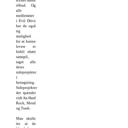
scenes andre
tilbud. Og
alle
medlemmer
i Evil Drive
har da også
rig
mulighed
for at kunne
levere et
hidtil uhørt
samspil,
taget alle
deres
sideprojekter
i
betragtning.
Sideprojekter
der spænder
vidt fra Hard
Rock, Metal
og Trash.
Man skulle
tro at de