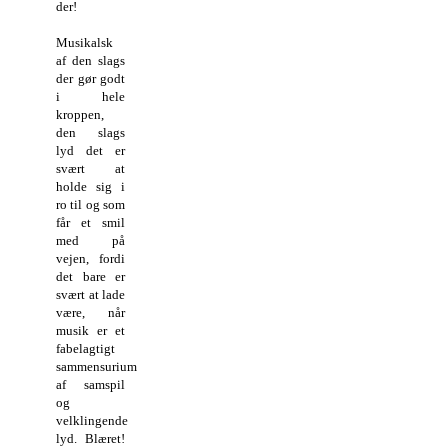
der!
Musikalsk
af den slags
der gør godt
i hele
kroppen,
den slags
lyd det er
svært at
holde sig i
ro til og som
får et smil
med på
vejen, fordi
det bare er
svært at lade
være, når
musik er et
fabelagtigt
sammensurium
af samspil
og
velklingende
lyd. Blæret!