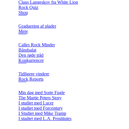
Claus Langeskov fra White Lion
Rock Quiz
Shop
Graduering af plader
Mere
Calles Rock Minder
Båndsalat
Den røde tråd
Konkurrencer
Tidligere vindere
Rock Reports
Min dag med Sorte Fugle
The Martie Peters Story
I studiet med Lucer
I studiet med Forcentury
I Studiet med Mike Tramp
I studiet med L.A. Prostitutes