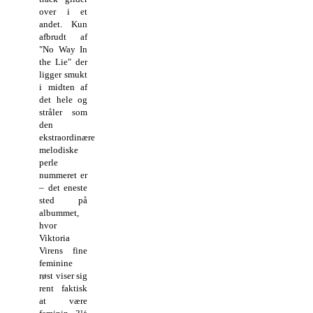
over i et
andet. Kun
afbrudt af
"No Way In
the Lie" der
ligger smukt
i midten af
det hele og
stråler som
den
ekstraordinære
melodiske
perle
nummeret er
– det eneste
sted på
albummet,
hvor
Viktoria
Virens fine
feminine
røst viser sig
rent faktisk
at være