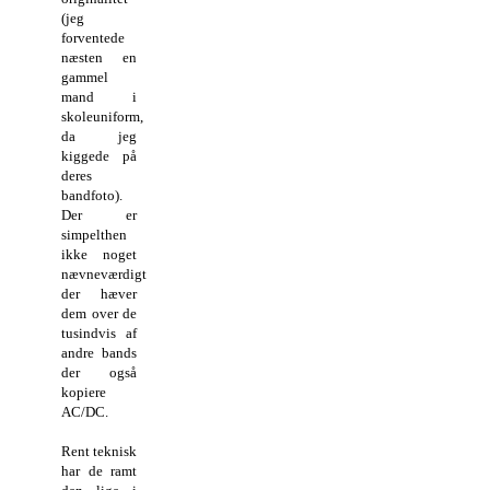
(jeg
forventede
næsten en
gammel
mand i
skoleuniform,
da jeg
kiggede på
deres
bandfoto).
Der er
simpelthen
ikke noget
nævneværdigt
der hæver
dem over de
tusindvis af
andre bands
der også
kopiere
AC/DC.
Rent teknisk
har de ramt