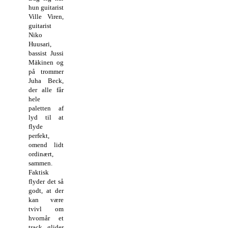
hun guitarist
Ville Viren,
guitarist
Niko
Huusari,
bassist Jussi
Mäkinen og
på trommer
Juha Beck,
der alle får
hele
paletten af
lyd til at
flyde
perfekt,
omend lidt
ordinært,
sammen.
Faktisk
flyder det så
godt, at der
kan være
tvivl om
hvornår et
track glider