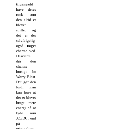
tilgengæld
have deres
rock som
den altid er
blevet
spillet og
det er der
selvfølgelig
også noget
charme ved.
Desværre
dør den
charme
hurtigt for
Worry Blast.
Det gør den
fordi man
kan høre at
der er blevet
brugt mere
energi på at
lyde som
AC/DC, end
på
originalitet