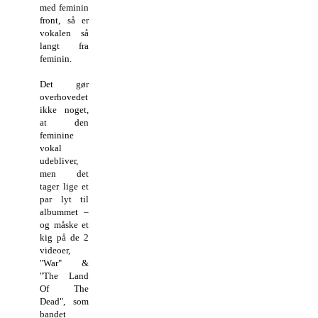
med feminin
front, så er
vokalen så
langt fra
feminin.
Det gør
overhovedet
ikke noget,
at den
feminine
vokal
udebliver,
men det
tager lige et
par lyt til
albummet –
og måske et
kig på de 2
videoer,
"War" &
"The Land
Of The
Dead", som
bandet