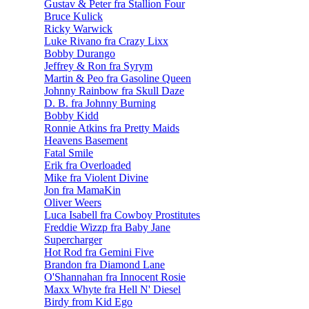
Gustav & Peter fra Stallion Four
Bruce Kulick
Ricky Warwick
Luke Rivano fra Crazy Lixx
Bobby Durango
Jeffrey & Ron fra Syrym
Martin & Peo fra Gasoline Queen
Johnny Rainbow fra Skull Daze
D. B. fra Johnny Burning
Bobby Kidd
Ronnie Atkins fra Pretty Maids
Heavens Basement
Fatal Smile
Erik fra Overloaded
Mike fra Violent Divine
Jon fra MamaKin
Oliver Weers
Luca Isabell fra Cowboy Prostitutes
Freddie Wizzp fra Baby Jane
Supercharger
Hot Rod fra Gemini Five
Brandon fra Diamond Lane
O'Shannahan fra Innocent Rosie
Maxx Whyte fra Hell N' Diesel
Birdy from Kid Ego