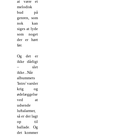
at være et
melodisk
bud på
genren, som
nok kan
siges at lyde
som noget
der er hørt
før.
Og det er
ikke dårligt
– slet
ikke...
Når
albummets
'Intro' varsler
krig og
ødelæggelse
ved at
udsende
luftalarmer,
så er der lagt
op til
ballade. Og
det kommer