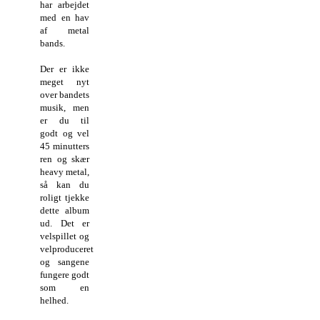
har arbejdet
med en hav
af metal
bands.
Der er ikke
meget nyt
over bandets
musik, men
er du til
godt og vel
45 minutters
ren og skær
heavy metal,
så kan du
roligt tjekke
dette album
ud. Det er
velspillet og
velproduceret
og sangene
fungere godt
som en
helhed.