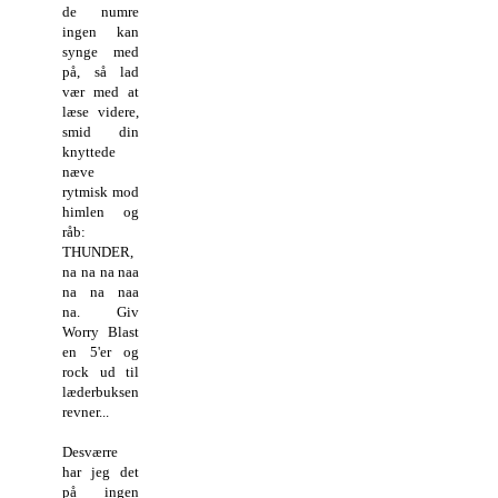
de numre
ingen kan
synge med
på, så lad
vær med at
læse videre,
smid din
knyttede
næve
rytmisk mod
himlen og
råb:
THUNDER,
na na na naa
na na naa
na. Giv
Worry Blast
en 5'er og
rock ud til
læderbuksen
revner...
Desværre
har jeg det
på ingen