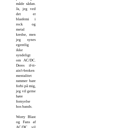
måde sådan.
Ja, jeg ved
det er
blasfemi i
rock og
metal
kredse, men
jeg synes
egentlig
ikke
syndeligt
om AC/DC.
Deres if-it-
ain't-broken
mentalitet
rammer bare
forbi på mig,
jeg vil gerne
høre
fornyelse
hos bands.
Worry Blast
og Fans af
AC/DC vil