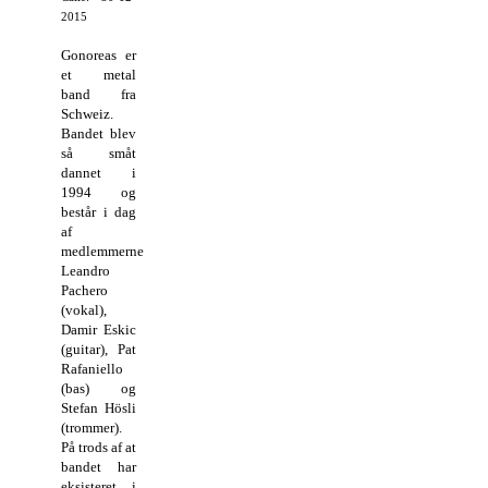
2015
Gonoreas er
et metal
band fra
Schweiz.
Bandet blev
så småt
dannet i
1994 og
består i dag
af
medlemmerne
Leandro
Pachero
(vokal),
Damir Eskic
(guitar), Pat
Rafaniello
(bas) og
Stefan Hösli
(trommer).
På trods af at
bandet har
eksisteret i