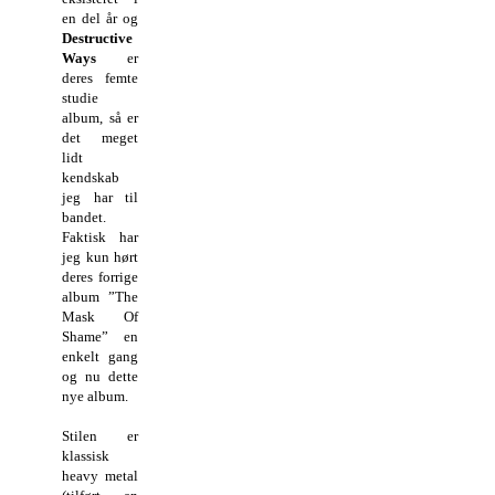
en del år og
Destructive
Ways
er
deres femte
studie
album, så er
det meget
lidt
kendskab
jeg har til
bandet.
Faktisk har
jeg kun hørt
deres forrige
album ”The
Mask Of
Shame” en
enkelt gang
og nu dette
nye album.
Stilen er
klassisk
heavy metal