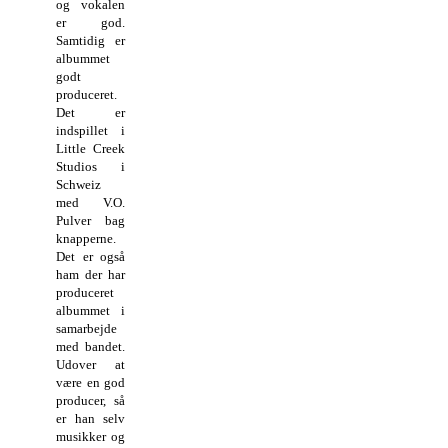
og vokalen
er god.
Samtidig er
albummet
godt
produceret.
Det er
indspillet i
Little Creek
Studios i
Schweiz
med V.O.
Pulver bag
knapperne.
Det er også
ham der har
produceret
albummet i
samarbejde
med bandet.
Udover at
være en god
producer, så
er han selv
musikker og