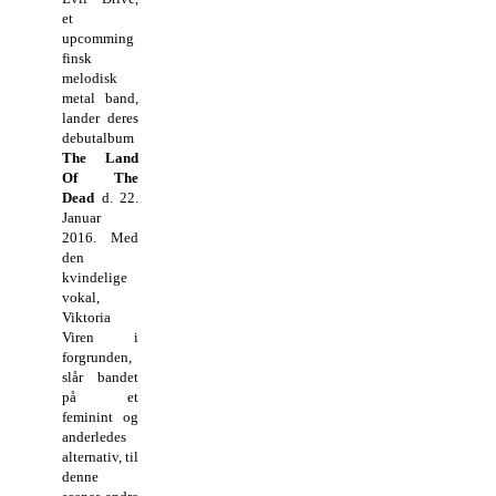
et
upcomming
finsk
melodisk
metal band,
lander deres
debutalbum
The Land
Of The
Dead
d. 22.
Januar
2016.
Med
den
kvindelige
vokal,
Viktoria
Viren i
forgrunden,
slår bandet
på et
feminint og
anderledes
alternativ, til
denne