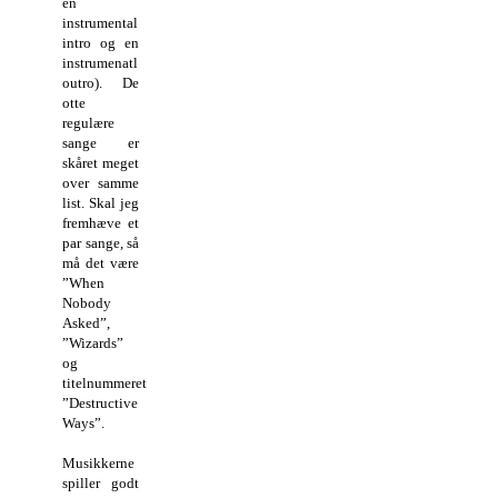
en
instrumental
intro og en
instrumenatl
outro). De
otte
regulære
sange er
skåret meget
over samme
list. Skal jeg
fremhæve et
par sange, så
må det være
”When
Nobody
Asked”,
”Wizards”
og
titelnummeret
”Destructive
Ways”.
Musikkerne
spiller godt