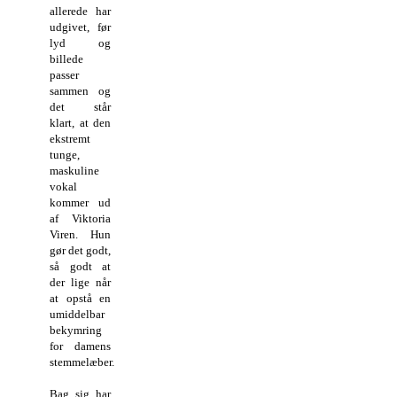
allerede har
udgivet, før
lyd og
billede
passer
sammen og
det står
klart, at den
ekstremt
tunge,
maskuline
vokal
kommer ud
af Viktoria
Viren. Hun
gør det godt,
så godt at
der lige når
at opstå en
umiddelbar
bekymring
for damens
stemmelæber.
Bag sig har