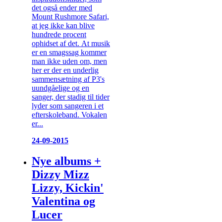
det også ender med
Mount Rushmore Safari,
at jeg ikke kan blive
hundrede procent
ophidset af det. At musik
er en smagssag kommer
man ikke uden om, men
her er der en underlig
sammensætning af P3's
uundgåelige og en
sanger, der stadig til tider
lyder som sangeren i et
efterskoleband. Vokalen
er...
24-09-2015
Nye albums +
Dizzy Mizz
Lizzy, Kickin'
Valentina og
Lucer