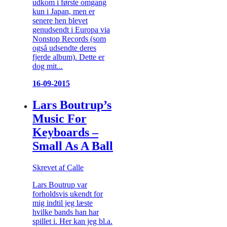
udkom i første omgang
kun i Japan, men er
senere hen blevet
genudsendt i Europa via
Nonstop Records (som
også udsendte deres
fjerde album). Dette er
dog mit...
16-09-2015
Lars Boutrup’s
Music For
Keyboards –
Small As A Ball
Skrevet af Calle
Lars Boutrup var
forholdsvis ukendt for
mig indtil jeg læste
hvilke bands han har
spillet i. Her kan jeg bl.a.