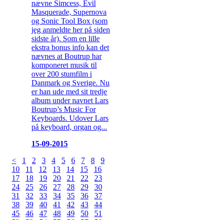
nævne Simcess, Evil
Masquerade, Supernova
og Sonic Tool Box (som
jeg anmeldte her på siden
sidste år). Som en lille
ekstra bonus info kan det
nævnes at Boutrup har
komponeret musik til
over 200 stumfilm i
Danmark og Sverige. Nu
er han ude med sit tredje
album under navnet Lars
Boutrup’s Music For
Keyboards. Udover Lars
på keyboard, organ og...
15-09-2015
<
1
2
3
4
5
6
7
8
9
10
11
12
13
14
15
16
17
18
19
20
21
22
23
24
25
26
27
28
29
30
31
32
33
34
35
36
37
38
39
40
41
42
43
44
45
46
47
48
49
50
51