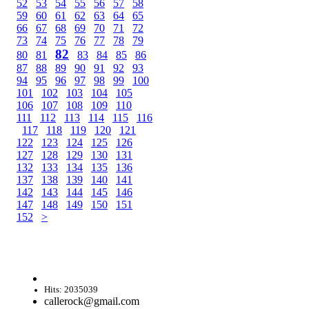
52
53
54
55
56
57
58
59
60
61
62
63
64
65
66
67
68
69
70
71
72
73
74
75
76
77
78
79
82
80
81
83
84
85
86
87
88
89
90
91
92
93
94
95
96
97
98
99
100
101
102
103
104
105
106
107
108
109
110
111
112
113
114
115
116
117
118
119
120
121
122
123
124
125
126
127
128
129
130
131
132
133
134
135
136
137
138
139
140
141
142
143
144
145
146
147
148
149
150
151
152
>
Hits: 2035039
callerock@gmail.com