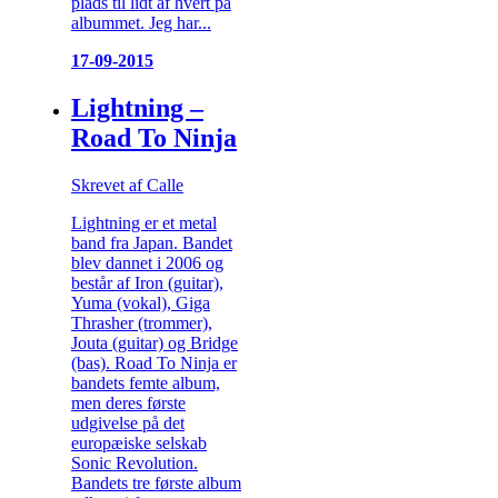
plads til lidt af hvert på
albummet. Jeg har...
17-09-2015
Lightning –
Road To Ninja
Skrevet af Calle
Lightning er et metal
band fra Japan. Bandet
blev dannet i 2006 og
består af Iron (guitar),
Yuma (vokal), Giga
Thrasher (trommer),
Jouta (guitar) og Bridge
(bas). Road To Ninja er
bandets femte album,
men deres første
udgivelse på det
europæiske selskab
Sonic Revolution.
Bandets tre første album