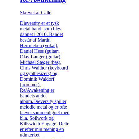
Skrevet af Calle
Dieversity er et tysk
metal band, som blev
dannet i 2010. Bandet
består af Martin
Herrnleben (vokal),
Daniel Hess (guitar),
Olav Langer (guitar),
Michael Steger (bas),
Chris Walther (keyboard
og synthesizers) og
Dominik Waldorf
(trommer).
Re/Awakening er
bandets andet
album.Dieversity spiller
melodic metal og er ofte
blevet sammenlignet med
bl.a. Soilwork og
Killswicth Engage. Dette
er efter min mening en
udmærket