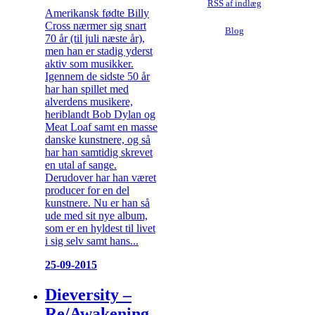
RSS af indlæg
Amerikansk fødte Billy
Cross nærmer sig snart
Blog
70 år (til juli næste år),
men han er stadig yderst
aktiv som musikker.
Igennem de sidste 50 år
har han spillet med
alverdens musikere,
heriblandt Bob Dylan og
Meat Loaf samt en masse
danske kunstnere, og så
har han samtidig skrevet
en utal af sange.
Derudover har han været
producer for en del
kunstnere. Nu er han så
ude med sit nye album,
som er en hyldest til livet
i sig selv samt hans...
25-09-2015
Dieversity –
Re/Awakening