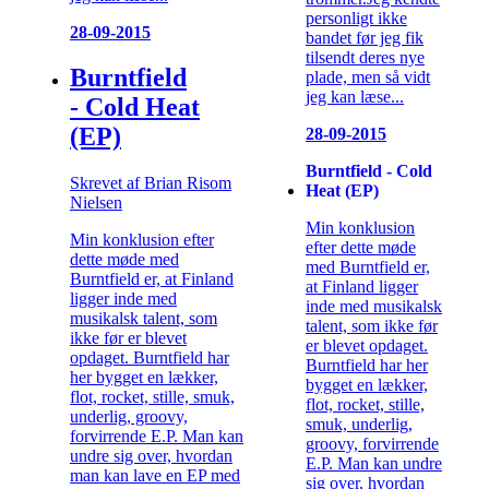
personligt ikke
28-09-2015
bandet før jeg fik
tilsendt deres nye
Burntfield
plade, men så vidt
jeg kan læse...
- Cold Heat
(EP)
28-09-2015
Burntfield - Cold
Skrevet af Brian Risom
Heat (EP)
Nielsen
Min konklusion
Min konklusion efter
efter dette møde
dette møde med
med Burntfield er,
Burntfield er, at Finland
at Finland ligger
ligger inde med
inde med musikalsk
musikalsk talent, som
talent, som ikke før
ikke før er blevet
er blevet opdaget.
opdaget. Burntfield har
Burntfield har her
her bygget en lækker,
bygget en lækker,
flot, rocket, stille, smuk,
flot, rocket, stille,
underlig, groovy,
smuk, underlig,
forvirrende E.P. Man kan
groovy, forvirrende
undre sig over, hvordan
E.P. Man kan undre
man kan lave en EP med
sig over, hvordan