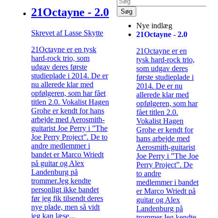
21Octayne - 2.0
Nye indlæg
Skrevet af Lasse Skytte
21Octayne - 2.0
21Octayne er en tysk
21Octayne er en
hard-rock trio, som
tysk hard-rock trio,
udgav deres første
som udgav deres
studieplade i 2014. De er
første studieplade i
nu allerede klar med
2014. De er nu
opfølgeren, som har fået
allerede klar med
titlen 2.0. Vokalist Hagen
opfølgeren, som har
Grohe er kendt for hans
fået titlen 2.0.
arbejde med Aerosmith-
Vokalist Hagen
guitarist Joe Perry i ”The
Grohe er kendt for
Joe Perry Project”. De to
hans arbejde med
andre medlemmer i
Aerosmith-guitarist
bandet er Marco Wriedt
Joe Perry i ”The Joe
på guitar og Alex
Perry Project”. De
Landenburg på
to andre
trommer.Jeg kendte
medlemmer i bandet
personligt ikke bandet
er Marco Wriedt på
før jeg fik tilsendt deres
guitar og Alex
nye plade, men så vidt
Landenburg på
jeg kan læse...
trommer.Jeg kendte