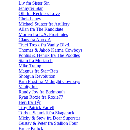
Liv fra Sister Sin
Jennyfer Star
Olli fra Reckless Love
Chris Laney
Michael Stützer fra Artillery
Allan fra The Kandidate
Morten fra L.A. Prostitutes
Claus fra AnoxiA
Traci Trexx fra Vanity Blvd.
Thomas & Jakob Karma Cowboys
Pontus & Henrik fra The Poodles
Stam fra Mustasch
Mike Tramp
Magnus fra Star*Rats
Shotgun Revolution
Kim Frost fra Midnight Cowboys
Vanity Ink
Randy Joy fra Badmouth
Ryan Roxie fra Roxie77
Heri fra Týr
Troy Patrick Farrell
Torben Schmidt fra Skagarack
Micky & Stew fra Dear Superstar
Gustav & Peter fra Stallion Four
Bruce Kulick