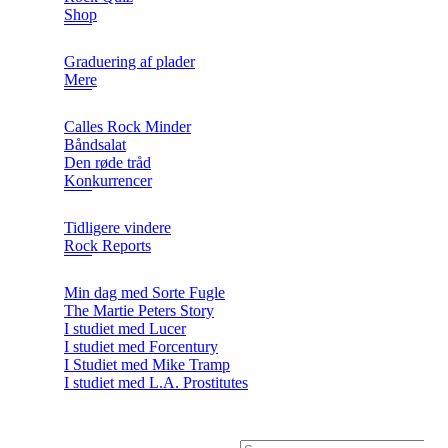
Shop
Graduering af plader
Mere
Calles Rock Minder
Båndsalat
Den røde tråd
Konkurrencer
Tidligere vindere
Rock Reports
Min dag med Sorte Fugle
The Martie Peters Story
I studiet med Lucer
I studiet med Forcentury
I Studiet med Mike Tramp
I studiet med L.A. Prostitutes