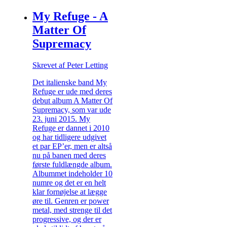
My Refuge - A
Matter Of
Supremacy
Skrevet af Peter Letting
Det italienske band My
Refuge er ude med deres
debut album A Matter Of
Supremacy, som var ude
23. juni 2015. My
Refuge er dannet i 2010
og har tidligere udgivet
et par EP’er, men er altså
nu på banen med deres
første fuldlængde album.
Albummet indeholder 10
numre og det er en helt
klar fornøjelse at lægge
øre til. Genren er power
metal, med strenge til det
progressive, og der er