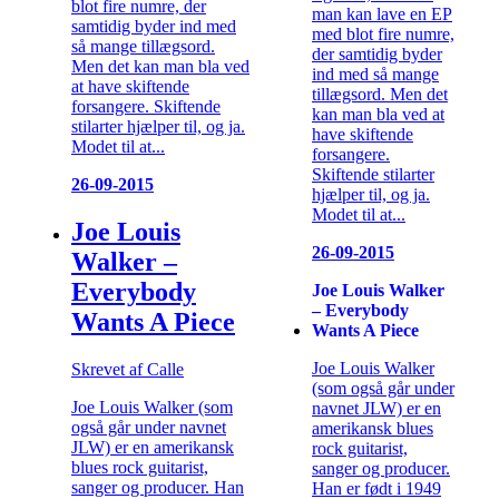
blot fire numre, der
man kan lave en EP
samtidig byder ind med
med blot fire numre,
så mange tillægsord.
der samtidig byder
Men det kan man bla ved
ind med så mange
at have skiftende
tillægsord. Men det
forsangere. Skiftende
kan man bla ved at
stilarter hjælper til, og ja.
have skiftende
Modet til at...
forsangere.
Skiftende stilarter
26-09-2015
hjælper til, og ja.
Modet til at...
Joe Louis
26-09-2015
Walker –
Everybody
Joe Louis Walker
– Everybody
Wants A Piece
Wants A Piece
Joe Louis Walker
Skrevet af Calle
(som også går under
Joe Louis Walker (som
navnet JLW) er en
også går under navnet
amerikansk blues
JLW) er en amerikansk
rock guitarist,
blues rock guitarist,
sanger og producer.
sanger og producer. Han
Han er født i 1949