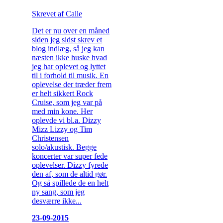
Skrevet af Calle
Det er nu over en måned
siden jeg sidst skrev et
blog indlæg, så jeg kan
næsten ikke huske hvad
jeg har oplevet og lyttet
til i forhold til musik. En
oplevelse der træder frem
er helt sikkert Rock
Cruise, som jeg var på
med min kone. Her
oplevde vi bl.a. Dizzy
Mizz Lizzy og Tim
Christensen
solo/akustisk. Begge
koncerter var super fede
oplevelser. Dizzy fyrede
den af, som de altid gør.
Og så spillede de en helt
ny sang, som jeg
desværre ikke...
23-09-2015