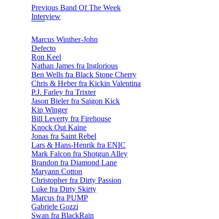
Previous Band Of The Week
Interview
Marcus Winther-John
Defecto
Ron Keel
Nathan James fra Inglorious
Ben Wells fra Black Stone Cherry
Chris & Heber fra Kickin Valentina
P.J. Farley fra Trixter
Jason Bieler fra Saigon Kick
Kip Winger
Bill Leverty fra Firehouse
Knock Out Kaine
Jonas fra Saint Rebel
Lars & Hans-Henrik fra ENIC
Mark Falcon fra Shotgun Alley
Brandon fra Diamond Lane
Maryann Cotton
Christopher fra Dirty Passion
Luke fra Dirty Skirty
Marcus fra PUMP
Gabriele Gozzi
Swan fra BlackRain