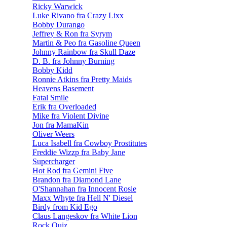
Ricky Warwick
Luke Rivano fra Crazy Lixx
Bobby Durango
Jeffrey & Ron fra Syrym
Martin & Peo fra Gasoline Queen
Johnny Rainbow fra Skull Daze
D. B. fra Johnny Burning
Bobby Kidd
Ronnie Atkins fra Pretty Maids
Heavens Basement
Fatal Smile
Erik fra Overloaded
Mike fra Violent Divine
Jon fra MamaKin
Oliver Weers
Luca Isabell fra Cowboy Prostitutes
Freddie Wizzp fra Baby Jane
Supercharger
Hot Rod fra Gemini Five
Brandon fra Diamond Lane
O'Shannahan fra Innocent Rosie
Maxx Whyte fra Hell N' Diesel
Birdy from Kid Ego
Claus Langeskov fra White Lion
Rock Quiz