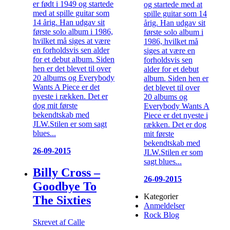
er født i 1949 og startede
og startede med at
med at spille guitar som
spille guitar som 14
14 årig. Han udgav sit
årig. Han udgav sit
første solo album i 1986,
første solo album i
hvilket må siges at være
1986, hvilket må
en forholdsvis sen alder
siges at være en
for et debut album. Siden
forholdsvis sen
hen er det blevet til over
alder for et debut
20 albums og Everybody
album. Siden hen er
Wants A Piece er det
det blevet til over
nyeste i rækken. Det er
20 albums og
dog mit første
Everybody Wants A
bekendtskab med
Piece er det nyeste i
JLW.Stilen er som sagt
rækken. Det er dog
blues...
mit første
bekendtskab med
26-09-2015
JLW.Stilen er som
sagt blues...
Billy Cross –
26-09-2015
Goodbye To
Kategorier
The Sixties
Anmeldelser
Rock Blog
Skrevet af Calle