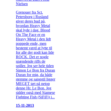
Nielsen
Grenouer fra Sct.
Petersborg i Rusland
giver deres bud på,
hvordan Heavy Metal
skal lyde i dag. Blood
On The Face er en
Heavy Metal i den lidt
poppede ende, men
bestemt værd at lytte til
for alle der godt kan lide
ROCK. Det er nogle
spændende riffs de
spiller. Jeg ser hele tiden
Simon Le Bon fra Duran
Duran for mig, da både
stemme og sangstil ligger
MEGET tæt på netop
denne Hr. Le Bon. Jeg
sidder også med Siamese
Fighting Fish (SiFiFi) i...
15-11-2013