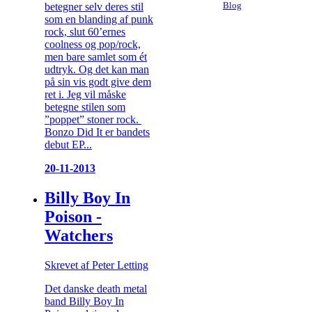
betegner selv deres stil
Blog
som en blanding af punk
rock, slut 60’ernes
coolness og pop/rock,
men bare samlet som ét
udtryk. Og det kan man
på sin vis godt give dem
ret i. Jeg vil måske
betegne stilen som
”poppet” stoner rock.
Bonzo Did It er bandets
debut EP...
20-11-2013
Billy Boy In
Poison -
Watchers
Skrevet af Peter Letting
Det danske death metal
band Billy Boy In