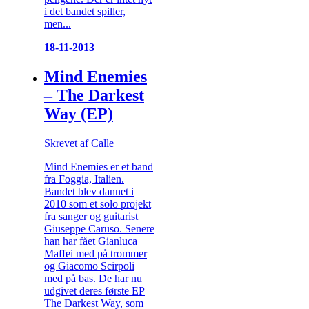
i det bandet spiller,
men...
18-11-2013
Mind Enemies
– The Darkest
Way (EP)
Skrevet af Calle
Mind Enemies er et band
fra Foggia, Italien.
Bandet blev dannet i
2010 som et solo projekt
fra sanger og guitarist
Giuseppe Caruso. Senere
han har fået Gianluca
Maffei med på trommer
og Giacomo Scirpoli
med på bas. De har nu
udgivet deres første EP
The Darkest Way, som