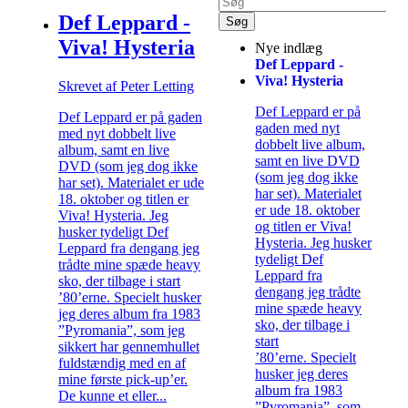
Def Leppard -
Viva! Hysteria
Nye indlæg
Def Leppard -
Viva! Hysteria
Skrevet af Peter Letting
Def Leppard er på
Def Leppard er på gaden
gaden med nyt
med nyt dobbelt live
dobbelt live album,
album, samt en live
samt en live DVD
DVD (som jeg dog ikke
(som jeg dog ikke
har set). Materialet er ude
har set). Materialet
18. oktober og titlen er
er ude 18. oktober
Viva! Hysteria. Jeg
og titlen er Viva!
husker tydeligt Def
Hysteria. Jeg husker
Leppard fra dengang jeg
tydeligt Def
trådte mine spæde heavy
Leppard fra
sko, der tilbage i start
dengang jeg trådte
’80’erne. Specielt husker
mine spæde heavy
jeg deres album fra 1983
sko, der tilbage i
”Pyromania”, som jeg
start
sikkert har gennemhullet
’80’erne. Specielt
fuldstændig med en af
husker jeg deres
mine første pick-up’er.
album fra 1983
De kunne et eller...
”Pyromania”, som