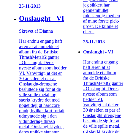
jeg sikkert har
25-11-2013
gennemhullet
fuldstændig med en
Onslaught - VI
af mine første pick-
up’er. De kunne et
Skrevet af Dianna
eller...
Har endnu engang haft
25-11-2013
æren af at anmelde et
Onslaught - VI
album fra de Britiske
ThrashMetalGiganter
Har endnu engang
- Onslaught. Deres
haft æren af at
nyeste album som hedder
anmelde et album
VI. Vanvittigt, at det er
fra de Britiske
30 år siden et par af
ThrashMetalGiganter
Onslaught-drengene
- Onslaught. Deres
besluttede sig for at de
nyeste album som
ville spille metal, og
hedder VI.
stærkt krydre det med
Vanvittigt, at det er
noget dejligt hardcore
30 år siden et par af
punk, hvilket kort fortalt,
Onslaught-drengene
udmyntede sig i den
besluttede sig for at
vidunderlige thrash
de ville spille metal,
metal, Onslaught-lyden,
og stærkt krydre det
deres unikke signatur,