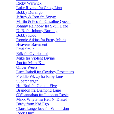
Ricky Warwick
Luke Rivano fra Crazy Lixx
Bobby Durango
Jeffrey & Ron fra Syrym
Martin & Peo fra Gasoline Queen
Johnny Rainbow fra Skull Daze
D. B. fra Johnny Burning
Bobby Kidd
Ronnie Atkins fra Pretty Maids
Heavens Basement
Fatal Smile
Erik fra Overloaded
Mike fra Violent Divine
Jon fra MamaKin
Oliver Weers
Luca Isabell fra Cowboy Prostitutes
Freddie Wizzp fra Baby Jane
Supercharger
Hot Rod fra Gemini Five
Brandon fra Diamond Lane
O'Shannahan fra Innocent Rosie
Maxx Whyte fra Hell N' Diesel
Birdy from Kid Ego
Claus Langeskov fra White Lion
Rock Quiz