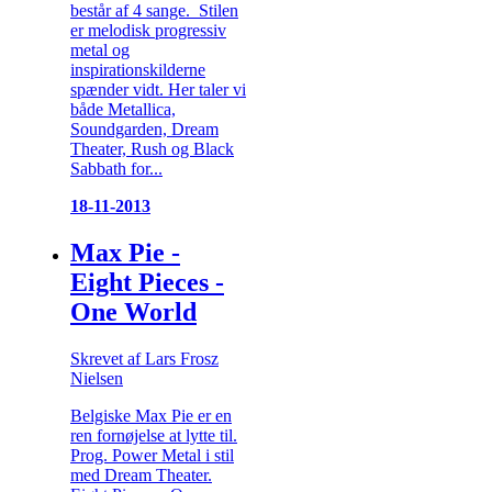
består af 4 sange. Stilen
er melodisk progressiv
metal og
inspirationskilderne
spænder vidt. Her taler vi
både Metallica,
Soundgarden, Dream
Theater, Rush og Black
Sabbath for...
18-11-2013
Max Pie -
Eight Pieces -
One World
Skrevet af Lars Frosz
Nielsen
Belgiske Max Pie er en
ren fornøjelse at lytte til.
Prog. Power Metal i stil
med Dream Theater.