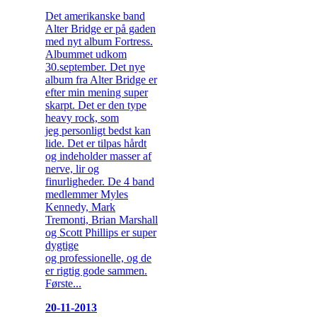
Det amerikanske band
Alter Bridge er på gaden
med nyt album Fortress.
Albummet udkom
30.september. Det nye
album fra Alter Bridge er
efter min mening super
skarpt. Det er den type
heavy rock, som
jeg personligt bedst kan
lide. Det er tilpas hårdt
og indeholder masser af
nerve, lir og
finurligheder. De 4 band
medlemmer Myles
Kennedy, Mark
Tremonti, Brian Marshall
og Scott Phillips er super
dygtige
og professionelle, og de
er rigtig gode sammen.
Første...
20-11-2013