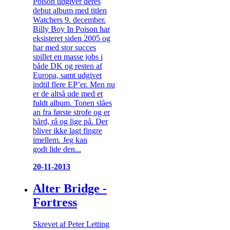
Poison udgiver deres
debut album med titlen
Watchers 9. december.
Billy Boy In Poison har
eksisteret siden 2005 og
har med stor succes
spillet en masse jobs i
både DK og resten af
Europa, samt udgivet
indtil flere EP’er. Men nu
er de altså ude med et
fuldt album. Tonen slåes
an fra første strofe og er
hård, rå og lige på. Der
bliver ikke lagt fingre
imellem. Jeg kan
godt lide den...
20-11-2013
Alter Bridge -
Fortress
Skrevet af Peter Letting