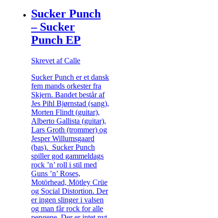
Sucker Punch
– Sucker
Punch EP
Skrevet af Calle
Sucker Punch er et dansk
fem mands orkester fra
Skjern. Bandet består af
Jes Pihl Bjørnstad (sang),
Morten Flindt (guitar),
Alberto Gallista (guitar),
Lars Groth (trommer) og
Jesper Willumsgaard
(bas). Sucker Punch
spiller god gammeldags
rock ’n’ roll i stil med
Guns ’n’ Roses,
Motörhead, Mötley Crüe
og Social Distortion. Der
er ingen slinger i valsen
og man får rock for alle
pengene. Der er intet nyt