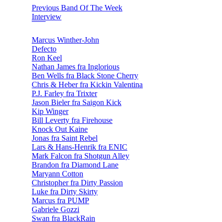
Previous Band Of The Week
Interview
Marcus Winther-John
Defecto
Ron Keel
Nathan James fra Inglorious
Ben Wells fra Black Stone Cherry
Chris & Heber fra Kickin Valentina
P.J. Farley fra Trixter
Jason Bieler fra Saigon Kick
Kip Winger
Bill Leverty fra Firehouse
Knock Out Kaine
Jonas fra Saint Rebel
Lars & Hans-Henrik fra ENIC
Mark Falcon fra Shotgun Alley
Brandon fra Diamond Lane
Maryann Cotton
Christopher fra Dirty Passion
Luke fra Dirty Skirty
Marcus fra PUMP
Gabriele Gozzi
Swan fra BlackRain