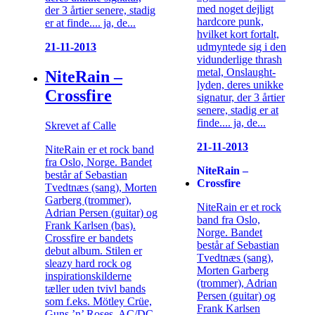
med noget dejligt
der 3 årtier senere, stadig
hardcore punk,
er at finde.... ja, de...
hvilket kort fortalt,
udmyntede sig i den
21-11-2013
vidunderlige thrash
metal, Onslaught-
NiteRain –
lyden, deres unikke
Crossfire
signatur, der 3 årtier
senere, stadig er at
finde.... ja, de...
Skrevet af Calle
21-11-2013
NiteRain er et rock band
fra Oslo, Norge. Bandet
NiteRain –
består af Sebastian
Crossfire
Tvedtnæs (sang), Morten
Garberg (trommer),
NiteRain er et rock
Adrian Persen (guitar) og
band fra Oslo,
Frank Karlsen (bas).
Norge. Bandet
Crossfire er bandets
består af Sebastian
debut album. Stilen er
Tvedtnæs (sang),
sleazy hard rock og
Morten Garberg
inspirationskilderne
(trommer), Adrian
tæller uden tvivl bands
Persen (guitar) og
som f.eks. Mötley Crüe,
Frank Karlsen
Guns ’n’ Roses, AC/DC,