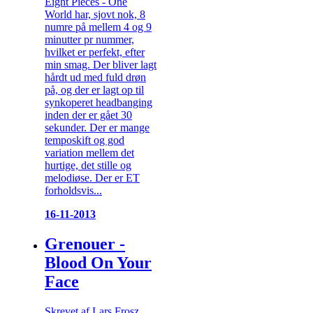
Eight Pieces - One
World har, sjovt nok, 8
numre på mellem 4 og 9
minutter pr nummer,
hvilket er perfekt, efter
min smag. Der bliver lagt
hårdt ud med fuld drøn
på, og der er lagt op til
synkoperet headbanging
inden der er gået 30
sekunder. Der er mange
temposkift og god
variation mellem det
hurtige, det stille og
melodiøse. Der er ET
forholdsvis...
16-11-2013
Grenouer -
Blood On Your
Face
Skrevet af Lars Frosz