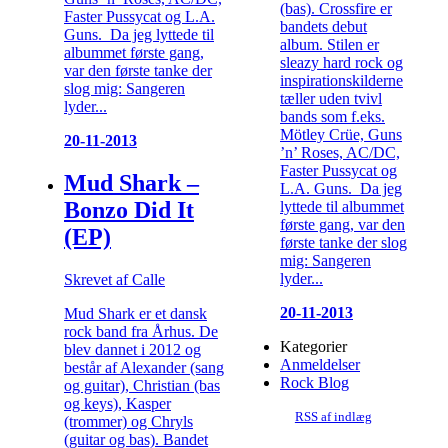
(bas). Crossfire er
Faster Pussycat og L.A.
bandets debut
Guns. Da jeg lyttede til
album. Stilen er
albummet første gang,
sleazy hard rock og
var den første tanke der
inspirationskilderne
slog mig: Sangeren
tæller uden tvivl
lyder...
bands som f.eks.
Mötley Crüe, Guns
20-11-2013
’n’ Roses, AC/DC,
Faster Pussycat og
Mud Shark –
L.A. Guns. Da jeg
Bonzo Did It
lyttede til albummet
første gang, var den
(EP)
første tanke der slog
mig: Sangeren
lyder...
Skrevet af Calle
20-11-2013
Mud Shark er et dansk
rock band fra Århus. De
Kategorier
blev dannet i 2012 og
Anmeldelser
består af Alexander (sang
Rock Blog
og guitar), Christian (bas
og keys), Kasper
RSS af indlæg
(trommer) og Chryls
(guitar og bas). Bandet