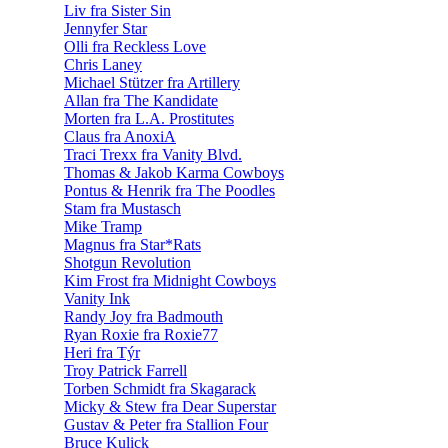
Liv fra Sister Sin
Jennyfer Star
Olli fra Reckless Love
Chris Laney
Michael Stützer fra Artillery
Allan fra The Kandidate
Morten fra L.A. Prostitutes
Claus fra AnoxiA
Traci Trexx fra Vanity Blvd.
Thomas & Jakob Karma Cowboys
Pontus & Henrik fra The Poodles
Stam fra Mustasch
Mike Tramp
Magnus fra Star*Rats
Shotgun Revolution
Kim Frost fra Midnight Cowboys
Vanity Ink
Randy Joy fra Badmouth
Ryan Roxie fra Roxie77
Heri fra Týr
Troy Patrick Farrell
Torben Schmidt fra Skagarack
Micky & Stew fra Dear Superstar
Gustav & Peter fra Stallion Four
Bruce Kulick