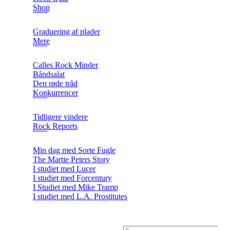
Shop
Graduering af plader
Mere
Calles Rock Minder
Båndsalat
Den røde tråd
Konkurrencer
Tidligere vindere
Rock Reports
Min dag med Sorte Fugle
The Martie Peters Story
I studiet med Lucer
I studiet med Forcentury
I Studiet med Mike Tramp
I studiet med L.A. Prostitutes