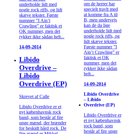
om de herrer har
underholde lidt med
specielt travlt med
nogle rock riffs, og lidt
at komme fra A til
skæve tekster. Første
B, men undervejs
nummer ”I Ain’t
kan de da lige
Crawling” er faktisk et
underholde lidt med
OK nummer, men det
nogle rock riffs, og
rykker ikke sådan helt...
lidt skæve tekster.
Første nummer ”I
14-09-2014
Ain’t Crawling” er
faktisk et OK
Libido
nummer, men det
Overdrive –
rykker ikke sådan
helt...
Libido
Overdrive (EP)
14-09-2014
Libido Overdrive
Skrevet af Calle
– Libido
Overdrive (EP)
Libido Overdrive er et
nyt københavnsk rock
Libido Overdrive er
band, som består af fire
et nyt københavnsk
unge mænd, der brænder
rock band, som
for beskidt hård rock. De
består af fire unge
fire mænd er Mikkel