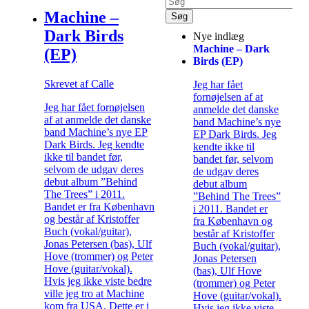
Machine –
Dark Birds
Nye indlæg
Machine – Dark
(EP)
Birds (EP)
Skrevet af Calle
Jeg har fået
fornøjelsen af at
Jeg har fået fornøjelsen
anmelde det danske
af at anmelde det danske
band Machine’s nye
band Machine’s nye EP
EP Dark Birds. Jeg
Dark Birds. Jeg kendte
kendte ikke til
ikke til bandet før,
bandet før, selvom
selvom de udgav deres
de udgav deres
debut album ”Behind
debut album
The Trees” i 2011.
”Behind The Trees”
Bandet er fra København
i 2011. Bandet er
og består af Kristoffer
fra København og
Buch (vokal/guitar),
består af Kristoffer
Jonas Petersen (bas), Ulf
Buch (vokal/guitar),
Hove (trommer) og Peter
Jonas Petersen
Hove (guitar/vokal).
(bas), Ulf Hove
Hvis jeg ikke viste bedre
(trommer) og Peter
ville jeg tro at Machine
Hove (guitar/vokal).
kom fra USA. Dette er i
Hvis jeg ikke viste