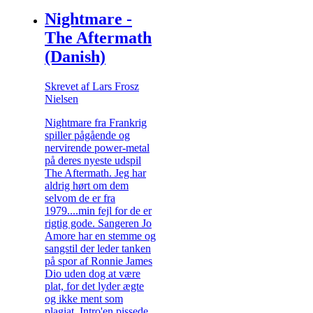
Nightmare -
The Aftermath
(Danish)
Skrevet af Lars Frosz
Nielsen
Nightmare fra Frankrig
spiller pågående og
nervirende power-metal
på deres nyeste udspil
The Aftermath. Jeg har
aldrig hørt om dem
selvom de er fra
1979....min fejl for de er
rigtig gode. Sangeren Jo
Amore har en stemme og
sangstil der leder tanken
på spor af Ronnie James
Dio uden dog at være
plat, for det lyder ægte
og ikke ment som
plagiat. Intro'en pissede