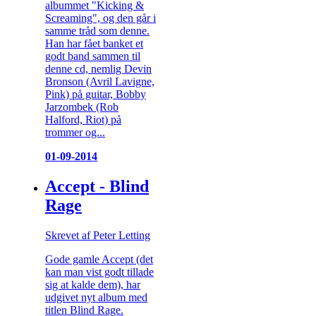
albummet "Kicking &
Screaming", og den går i
samme tråd som denne.
Han har fået banket et
godt band sammen til
denne cd, nemlig Devin
Bronson (Avril Lavigne,
Pink) på guitar, Bobby
Jarzombek (Rob
Halford, Riot) på
trommer og...
01-09-2014
Accept - Blind
Rage
Skrevet af Peter Letting
Gode gamle Accept (det
kan man vist godt tillade
sig at kalde dem), har
udgivet nyt album med
titlen Blind Rage.