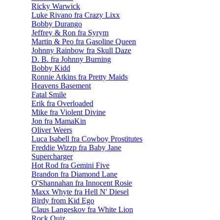
Ricky Warwick
Luke Rivano fra Crazy Lixx
Bobby Durango
Jeffrey & Ron fra Syrym
Martin & Peo fra Gasoline Queen
Johnny Rainbow fra Skull Daze
D. B. fra Johnny Burning
Bobby Kidd
Ronnie Atkins fra Pretty Maids
Heavens Basement
Fatal Smile
Erik fra Overloaded
Mike fra Violent Divine
Jon fra MamaKin
Oliver Weers
Luca Isabell fra Cowboy Prostitutes
Freddie Wizzp fra Baby Jane
Supercharger
Hot Rod fra Gemini Five
Brandon fra Diamond Lane
O'Shannahan fra Innocent Rosie
Maxx Whyte fra Hell N' Diesel
Birdy from Kid Ego
Claus Langeskov fra White Lion
Rock Quiz