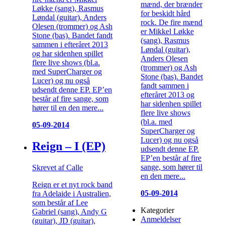
mænd, der brænder
Løkke (sang), Rasmus
for beskidt hård
Løndal (guitar), Anders
rock. De fire mænd
Olesen (trommer) og Ash
er Mikkel Løkke
Stone (bas). Bandet fandt
(sang), Rasmus
sammen i efteråret 2013
Løndal (guitar),
og har sidenhen spillet
Anders Olesen
flere live shows (bl.a.
(trommer) og Ash
med SuperCharger og
Stone (bas). Bandet
Lucer) og nu også
fandt sammen i
udsendt denne EP. EP’en
efteråret 2013 og
består af fire sange, som
har sidenhen spillet
hører til en den mere...
flere live shows
(bl.a. med
05-09-2014
SuperCharger og
Lucer) og nu også
Reign – I (EP)
udsendt denne EP.
EP’en består af fire
sange, som hører til
Skrevet af Calle
en den mere...
Reign er et nyt rock band
05-09-2014
fra Adelaide i Australien,
som består af Lee
Kategorier
Gabriel (sang), Andy G
Anmeldelser
(guitar), JD (guitar),