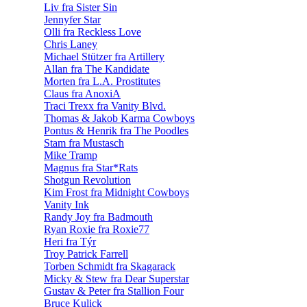
Liv fra Sister Sin
Jennyfer Star
Olli fra Reckless Love
Chris Laney
Michael Stützer fra Artillery
Allan fra The Kandidate
Morten fra L.A. Prostitutes
Claus fra AnoxiA
Traci Trexx fra Vanity Blvd.
Thomas & Jakob Karma Cowboys
Pontus & Henrik fra The Poodles
Stam fra Mustasch
Mike Tramp
Magnus fra Star*Rats
Shotgun Revolution
Kim Frost fra Midnight Cowboys
Vanity Ink
Randy Joy fra Badmouth
Ryan Roxie fra Roxie77
Heri fra Týr
Troy Patrick Farrell
Torben Schmidt fra Skagarack
Micky & Stew fra Dear Superstar
Gustav & Peter fra Stallion Four
Bruce Kulick