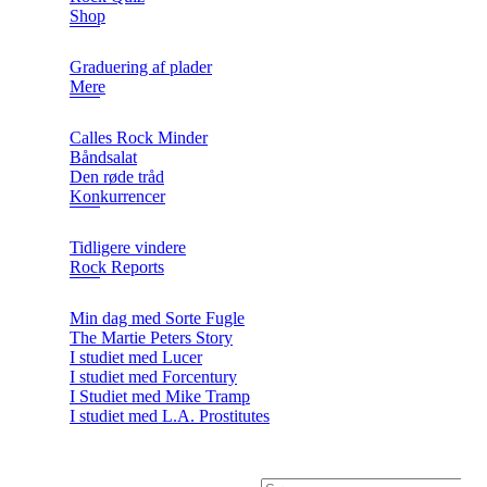
Shop
Graduering af plader
Mere
Calles Rock Minder
Båndsalat
Den røde tråd
Konkurrencer
Tidligere vindere
Rock Reports
Min dag med Sorte Fugle
The Martie Peters Story
I studiet med Lucer
I studiet med Forcentury
I Studiet med Mike Tramp
I studiet med L.A. Prostitutes