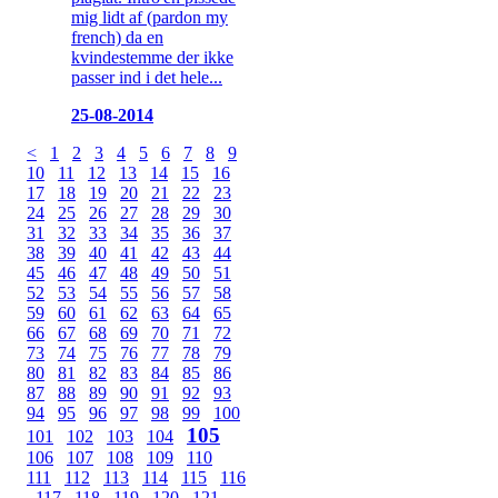
mig lidt af (pardon my
french) da en
kvindestemme der ikke
passer ind i det hele...
25-08-2014
<
1
2
3
4
5
6
7
8
9
10
11
12
13
14
15
16
17
18
19
20
21
22
23
24
25
26
27
28
29
30
31
32
33
34
35
36
37
38
39
40
41
42
43
44
45
46
47
48
49
50
51
52
53
54
55
56
57
58
59
60
61
62
63
64
65
66
67
68
69
70
71
72
73
74
75
76
77
78
79
80
81
82
83
84
85
86
87
88
89
90
91
92
93
94
95
96
97
98
99
100
105
101
102
103
104
106
107
108
109
110
111
112
113
114
115
116
117
118
119
120
121