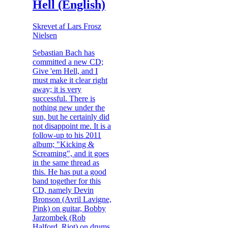
Hell (English)
Skrevet af Lars Frosz
Nielsen
Sebastian Bach has
committed a new CD;
Give 'em Hell, and I
must make it clear right
away; it is very
successful. There is
nothing new under the
sun, but he certainly did
not disappoint me. It is a
follow-up to his 2011
album; "Kicking &
Screaming", and it goes
in the same thread as
this. He has put a good
band together for this
CD, namely Devin
Bronson (Avril Lavigne,
Pink) on guitar, Bobby
Jarzombek (Rob
Halford, Riot) on drums