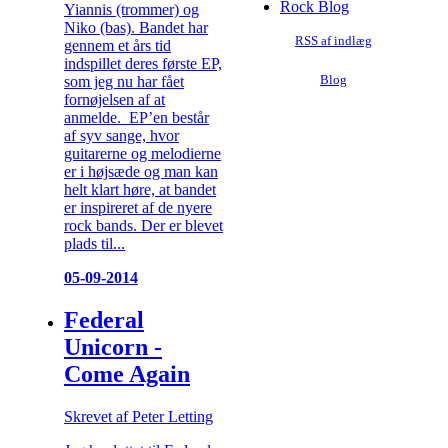
Rock Blog
Yiannis (trommer) og
Niko (bas). Bandet har
RSS af indlæg
gennem et års tid
indspillet deres første EP,
som jeg nu har fået
Blog
fornøjelsen af at
anmelde. EP’en består
af syv sange, hvor
guitarerne og melodierne
er i højsæde og man kan
helt klart høre, at bandet
er inspireret af de nyere
rock bands. Der er blevet
plads til...
05-09-2014
Federal
Unicorn -
Come Again
Skrevet af Peter Letting