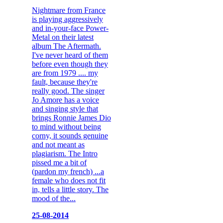
Nightmare from France
is playing aggressively
and in-your-face Power-
Metal on their latest
album The Aftermath.
I've never heard of them
before even though they
are from 1979 .... my
fault, because they're
really good. The singer
Jo Amore has a voice
and singing style that
brings Ronnie James Dio
to mind without being
corny, it sounds genuine
and not meant as
plagiarism. The Intro
pissed me a bit of
(pardon my french) ...a
female who does not fit
in, tells a little story. The
mood of the...
25-08-2014