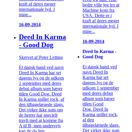
kraft af deres meget
bedre ville jeg tro at
internationale lyd. I
Machine kom fra
mine...
USA. Dette er i
kraft af deres meget
16-09-2014
internationale lyd. I
mine...
Deed In Karma
16-09-2014
- Good Dog
Deed In Karma -
Good Dog
Skrevet af Peter Letting
Et dansk band ved
Et dansk band ved navn
navn Deed In
Deed In Karma har set
Karma har set
dagens lys og de udkom
dagens lys og de
1 september med deres
udkom 1 september
debut album som bærer
med deres debut
titlen Good Dog. Deed
album som bærer
In Karma spiller rock, af
titlen Good
den tilbagelænede slags.
Dog. Deed In
Det virker ikke som om
Karma spiller rock,
de herrer har specielt
af den
travlt med at komme fra
tilbagelænede slags.
A til B, men undervejs
Det virker ikke som
kan de da lige