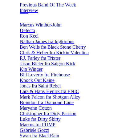
Previous Band Of The Week
Interview
Marcus Winther-John
Defecto
Ron Keel
Nathan James fra Inglorious
Ben Wells fra Black Stone Cherry
Chris & Heber fra Kickin Valentina
P.J. Farley fra Trixter
Jason Bieler fra Saigon Kick
Kip Winger
Bill Leverty fra Firehouse
Knock Out Kaine
Jonas fra Saint Rebel
Lars & Hans-Henrik fra ENIC
Mark Falcon fra Shotgun Alley
Brandon fra Diamond Lane
Maryann Cotton
Christopher fra Dirty Passion
Luke fra Dirty Skirty
Marcus fra PUMP
Gabriele Gozzi
Swan fra BlackRain