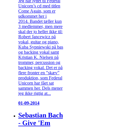
Jeg har lyttet til Federal
Unicorn’s cd med titlen
Come Again, som er
udkommet her i
2014. Bandet tæller kun
3 medlemmer, men mere
skal der jo heller ikke til:
Robert Jancewicz på
vokal, guitar og piano,
Kuba Sypniewski på bas
og backing vokal samt
Kristian K. Nielsen på
trommer, percussion og
backing vokal. Det er på
flere fronter en ”skæv”
produktion, som Federal
Unicorn har fået sat
sammen her. Dels mener
jeg ikke rigtig at...
01-09-2014
Sebastian Bach
- Give 'Em