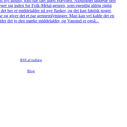
d nyt album, som har fået titlen Hævnen. Albummet landede den
er sig inden for Folk-Metal-genren, som egentlig aldrig rigtig
det her er middelalder på nye flasker, og det kan faktisk noget,
se og giver det et par gennemlytninger. Man kan vel kalde det en
der det jo den mørke middelalder, og Vansind er også...
RSS af indlæg
Blog