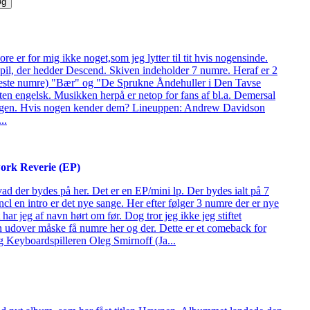
e er for mig ikke noget,som jeg lytter til tit hvis nogensinde.
pil, der hedder Descend. Skiven indeholder 7 numre. Heraf er 2
teste numre) "Bær" og "De Sprukne Åndehuller i Den Tavse
sten engelsk. Musikken herpå er netop for fans af bl.a. Demersal
ågen. Hvis nogen kender dem? Lineuppen: Andrew Davidson
..
work Reverie (EP)
vad der bydes på her. Det er en EP/mini lp. Der bydes ialt på 7
cl en intro er det nye sange. Her efter følger 3 numre der er nye
har jeg af navn hørt om før. Dog tror jeg ikke jeg stiftet
udover måske få numre her og der. Dette er et comeback for
 Keyboardspilleren Oleg Smirnoff (Ja...