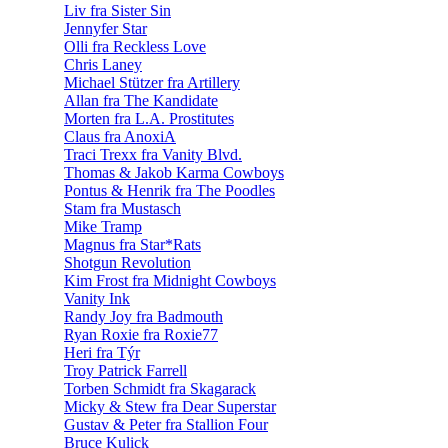
Liv fra Sister Sin
Jennyfer Star
Olli fra Reckless Love
Chris Laney
Michael Stützer fra Artillery
Allan fra The Kandidate
Morten fra L.A. Prostitutes
Claus fra AnoxiA
Traci Trexx fra Vanity Blvd.
Thomas & Jakob Karma Cowboys
Pontus & Henrik fra The Poodles
Stam fra Mustasch
Mike Tramp
Magnus fra Star*Rats
Shotgun Revolution
Kim Frost fra Midnight Cowboys
Vanity Ink
Randy Joy fra Badmouth
Ryan Roxie fra Roxie77
Heri fra Týr
Troy Patrick Farrell
Torben Schmidt fra Skagarack
Micky & Stew fra Dear Superstar
Gustav & Peter fra Stallion Four
Bruce Kulick