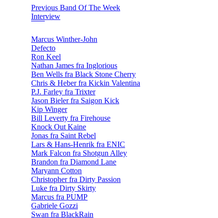
Previous Band Of The Week
Interview
Marcus Winther-John
Defecto
Ron Keel
Nathan James fra Inglorious
Ben Wells fra Black Stone Cherry
Chris & Heber fra Kickin Valentina
P.J. Farley fra Trixter
Jason Bieler fra Saigon Kick
Kip Winger
Bill Leverty fra Firehouse
Knock Out Kaine
Jonas fra Saint Rebel
Lars & Hans-Henrik fra ENIC
Mark Falcon fra Shotgun Alley
Brandon fra Diamond Lane
Maryann Cotton
Christopher fra Dirty Passion
Luke fra Dirty Skirty
Marcus fra PUMP
Gabriele Gozzi
Swan fra BlackRain