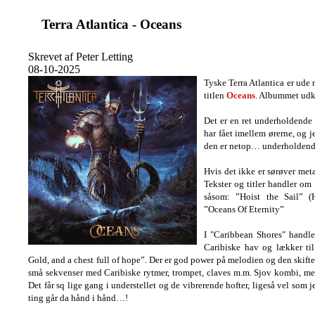
Terra Atlantica - Oceans
Skrevet af Peter Letting
08-10-2025
Tyske Terra Atlantica er ude 
titlen
Oceans
. Albummet ud
Det er en ret underholdende
har fået imellem ørerne, og j
den er netop… underholdend
Hvis det ikke er sørøver meta
Tekster og titler handler om
såsom: ”Hoist the Sail” (
”Oceans Of Eternity”
I "Caribbean Shores" handl
Caribiske hav og lækker ti
Gold, and a chest full of hope”. Der er god power på melodien og den skif
små sekvenser med Caribiske rytmer, trompet, claves m.m. Sjov kombi, m
Det får sq lige gang i understellet og de vibrerende hofter, ligeså vel som
ting går da hånd i hånd…!