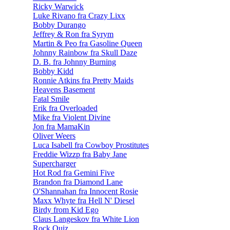
Ricky Warwick
Luke Rivano fra Crazy Lixx
Bobby Durango
Jeffrey & Ron fra Syrym
Martin & Peo fra Gasoline Queen
Johnny Rainbow fra Skull Daze
D. B. fra Johnny Burning
Bobby Kidd
Ronnie Atkins fra Pretty Maids
Heavens Basement
Fatal Smile
Erik fra Overloaded
Mike fra Violent Divine
Jon fra MamaKin
Oliver Weers
Luca Isabell fra Cowboy Prostitutes
Freddie Wizzp fra Baby Jane
Supercharger
Hot Rod fra Gemini Five
Brandon fra Diamond Lane
O'Shannahan fra Innocent Rosie
Maxx Whyte fra Hell N' Diesel
Birdy from Kid Ego
Claus Langeskov fra White Lion
Rock Quiz