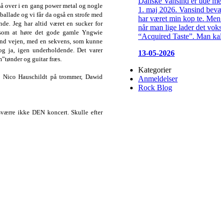
Danske Vansind er ude me
så over i en gang power metal og nogle
1. maj 2026. Vansind bevæg
g ballade og vi får da også en strofe med
har været min kop te. Men 
nde. Jeg har altid været en sucker for
når man lige lader det vok
dt som at høre det gode gamle Yngwie
“Acquired Taste”. Man kal
and vejen, med en sekvens, som kunne
og ja, igen underholdende. Det varer
13-05-2026
”tønder og guitar fræs.
Kategorier
r, Nico Hauschildt på trommer, Dawid
Anmeldelser
Rock Blog
sværre ikke DEN koncert. Skulle efter