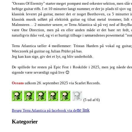
"Oceans Of Eternity" starter meget pompøst med orkester sektion, men slår 
heftige guitar riffs. I et 10 minutter langt nummer, er der jo plads til sjov o
klassisk leveret på guitar, mener det er noget Beethoven, ca 5 minutter i
klassisk musik udført på elektrisk guitar og tilsat metal trommer, li
Malmsteen… 2 minutter senere, er Terra Atlantica så på vej ned af BoyB
være One Direction, men på en eller anden måde er det bare ret fedt, 
naturligvis ikke ved, og vi er hurtigt tilbage i sømændenes powermetal ”rom
Terra Atlantica tæller 4 medlemmer: Tristan Harders på vokal og guita
Wieczorek på guiitar og Julian Prüfer på bas.
Jeg kan kun sige, giv det et lyt, og bliv underholdt.
De spillede for resten på Epic Fest i Roskilde i 2025, men jeg nåede de
sigende være seværdigt også live 😊
Oceans
udkom 26. september 2025 via Scarlet Records.
(5 ud af 6)
tte link
Besøg Terra Atlantica på facebook via de
Kategorier