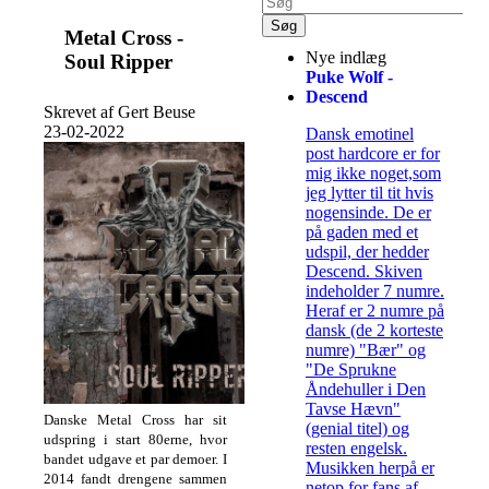
Metal Cross -
Nye indlæg
Soul Ripper
Puke Wolf -
Descend
Skrevet af Gert Beuse
23-02-2022
Dansk emotinel
post hardcore er for
mig ikke noget,som
jeg lytter til tit hvis
nogensinde. De er
på gaden med et
udspil, der hedder
Descend. Skiven
indeholder 7 numre.
Heraf er 2 numre på
dansk (de 2 korteste
numre) "Bær" og
"De Sprukne
Åndehuller i Den
Tavse Hævn"
Danske Metal Cross har sit
(genial titel) og
udspring i start 80erne, hvor
resten engelsk.
bandet udgave et par demoer. I
Musikken herpå er
2014 fandt drengene sammen
netop for fans af