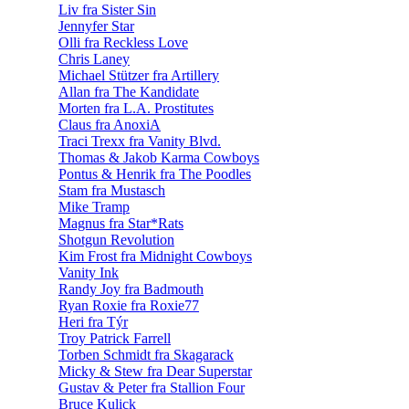
Liv fra Sister Sin
Jennyfer Star
Olli fra Reckless Love
Chris Laney
Michael Stützer fra Artillery
Allan fra The Kandidate
Morten fra L.A. Prostitutes
Claus fra AnoxiA
Traci Trexx fra Vanity Blvd.
Thomas & Jakob Karma Cowboys
Pontus & Henrik fra The Poodles
Stam fra Mustasch
Mike Tramp
Magnus fra Star*Rats
Shotgun Revolution
Kim Frost fra Midnight Cowboys
Vanity Ink
Randy Joy fra Badmouth
Ryan Roxie fra Roxie77
Heri fra Týr
Troy Patrick Farrell
Torben Schmidt fra Skagarack
Micky & Stew fra Dear Superstar
Gustav & Peter fra Stallion Four
Bruce Kulick