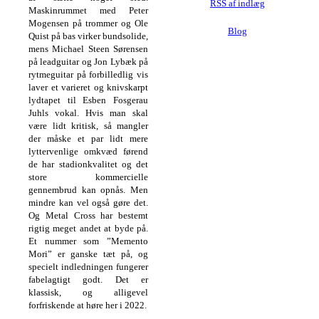
RSS af indlæg
Maskinrummet med Peter
Mogensen på trommer og Ole
Blog
Quist på bas virker bundsolide,
mens Michael Steen Sørensen
på leadguitar og Jon Lybæk på
rytmeguitar på forbilledlig vis
laver et varieret og knivskarpt
lydtapet til Esben Fosgerau
Juhls vokal. Hvis man skal
være lidt kritisk, så mangler
der måske et par lidt mere
lyttervenlige omkvæd førend
de har stadionkvalitet og det
store kommercielle
gennembrud kan opnås. Men
mindre kan vel også gøre det.
Og Metal Cross har bestemt
rigtig meget andet at byde på.
Et nummer som ”Memento
Mori” er ganske tæt på, og
specielt indledningen fungerer
fabelagtigt godt. Det er
klassisk, og alligevel
forfriskende at høre her i 2022.