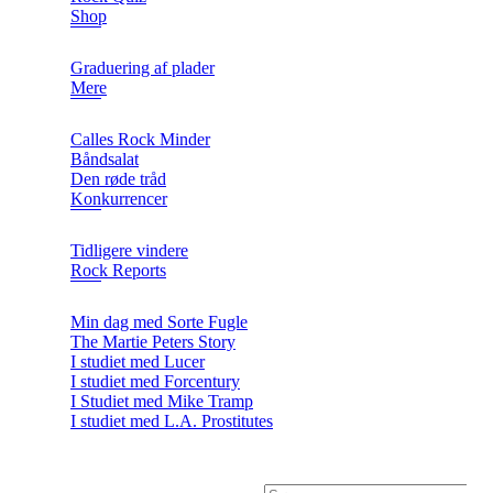
Shop
Graduering af plader
Mere
Calles Rock Minder
Båndsalat
Den røde tråd
Konkurrencer
Tidligere vindere
Rock Reports
Min dag med Sorte Fugle
The Martie Peters Story
I studiet med Lucer
I studiet med Forcentury
I Studiet med Mike Tramp
I studiet med L.A. Prostitutes