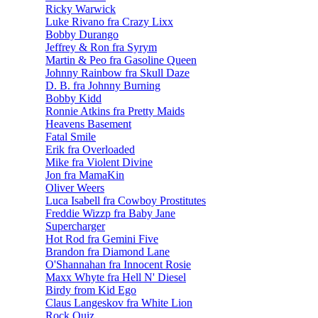
Ricky Warwick
Luke Rivano fra Crazy Lixx
Bobby Durango
Jeffrey & Ron fra Syrym
Martin & Peo fra Gasoline Queen
Johnny Rainbow fra Skull Daze
D. B. fra Johnny Burning
Bobby Kidd
Ronnie Atkins fra Pretty Maids
Heavens Basement
Fatal Smile
Erik fra Overloaded
Mike fra Violent Divine
Jon fra MamaKin
Oliver Weers
Luca Isabell fra Cowboy Prostitutes
Freddie Wizzp fra Baby Jane
Supercharger
Hot Rod fra Gemini Five
Brandon fra Diamond Lane
O'Shannahan fra Innocent Rosie
Maxx Whyte fra Hell N' Diesel
Birdy from Kid Ego
Claus Langeskov fra White Lion
Rock Quiz