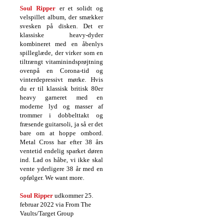
Soul Ripper
er et solidt og
velspillet album, der smækker
svesken på disken. Det er
klassiske heavy-dyder
kombineret med en åbenlys
spilleglæde, der virker som en
tiltrængt vitaminindsprøjtning
ovenpå en Corona-tid og
vinterdepressivt mørke. Hvis
du er til klassisk britisk 80er
heavy garneret med en
moderne lyd og masser af
trommer i dobbelttakt og
fræsende guitarsoli, ja så er det
bare om at hoppe ombord.
Metal Cross har efter 38 års
ventetid endelig sparket døren
ind. Lad os håbe, vi ikke skal
vente yderligere 38 år med en
opfølger. We want more.
Soul Ripper
udkommer 25.
februar 2022 via From The
Vaults/Target Group