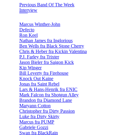
Previous Band Of The Week
Interview
Marcus Winther-John
Defecto
Ron Keel
Nathan James fra Inglorious
Ben Wells fra Black Stone Cherry
Chris & Heber fra Kickin Valentina
P.J. Farley fra Trixter
Jason Bieler fra Saigon Kick
Kip Winger
Bill Leverty fra Firehouse
Knock Out Kaine
Jonas fra Saint Rebel
Lars & Hans-Henrik fra ENIC
Mark Falcon fra Shotgun Alley
Brandon fra Diamond Lane
Maryann Cotton
Christopher fra Dirty Passion
Luke fra Dirty Skirty
Marcus fra PUMP
Gabriele Gozzi
Swan fra BlackRain