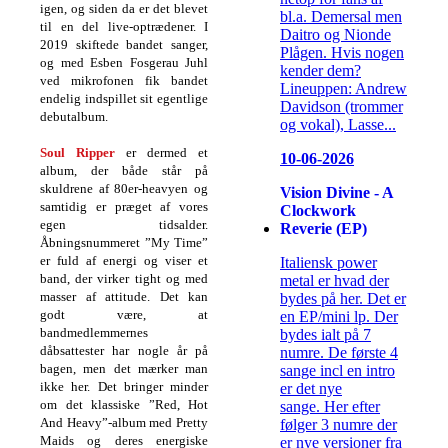
igen, og siden da er det blevet
bl.a. Demersal men
til en del live-optrædener. I
Daitro og Nionde
2019 skiftede bandet sanger,
Plågen. Hvis nogen
og med Esben Fosgerau Juhl
kender dem?
ved mikrofonen fik bandet
Lineuppen: Andrew
endelig indspillet sit egentlige
Davidson (trommer
debutalbum.
og vokal), Lasse...
Soul Ripper
er dermed et
10-06-2026
album, der både står på
skuldrene af 80er-heavyen og
Vision Divine - A
samtidig er præget af vores
Clockwork
egen tidsalder.
Reverie (EP)
Åbningsnummeret ”My Time”
er fuld af energi og viser et
Italiensk power
band, der virker tight og med
metal er hvad der
masser af attitude. Det kan
bydes på her. Det er
godt være, at
en EP/mini lp. Der
bandmedlemmernes
bydes ialt på 7
dåbsattester har nogle år på
numre. De første 4
bagen, men det mærker man
sange incl en intro
ikke her. Det bringer minder
er det nye
om det klassiske ”Red, Hot
sange. Her efter
And Heavy”-album med Pretty
følger 3 numre der
Maids og deres energiske
er nye versioner fra