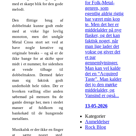
for Folk-Metal-
med et skarpt blik for den gode
genren, som
melodi.
egentlig aldrig rigtig
har været min kop
Den flittige brug af
te. Men det her er
dobbelttakt kunne godt ende
middelalder på nye
med at virke lige lovlig
flasker, og det kan
monoton, men det undgår
faktisk noget, når
Metal Cross stort set ved at
man lige lader det
have nogle kreative og
vokse og giver det
originale breaks – og så er de
et par
ikke bange for at skifte spor
gennemlytninger.
midt i et nummer, for sidenhen
Man kan vel kalde
at vende tilbage til
det en “Acquired
dobbelttakten. Dermed føler
Taste”. Man kalder
man sig faktisk godt
det jo den mørke
underholdt hele tiden. Der er
middelalder, og
hverken vælling eller anden
Vansind er også...
søbemad på menuen fra de
gamle drenge her, men i stedet
13-05-2026
masser af fuldkorn og
bankekød til de hungrende
Kategorier
metalfans.
Anmeldelser
Rock Blog
Musikalsk er der ikke en finger
at sætte noget sted.