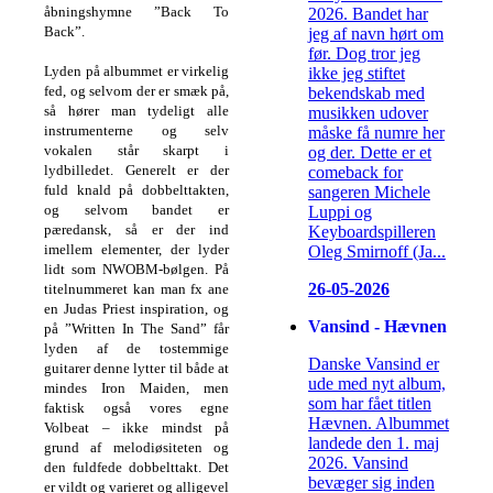
åbningshymne ”Back To
2026. Bandet har
Back”.
jeg af navn hørt om
før. Dog tror jeg
Lyden på albummet er virkelig
ikke jeg stiftet
fed, og selvom der er smæk på,
bekendskab med
så hører man tydeligt alle
musikken udover
instrumenterne og selv
måske få numre her
vokalen står skarpt i
og der. Dette er et
lydbilledet. Generelt er der
comeback for
fuld knald på dobbelttakten,
sangeren Michele
og selvom bandet er
Luppi og
pæredansk, så er der ind
Keyboardspilleren
imellem elementer, der lyder
Oleg Smirnoff (Ja...
lidt som NWOBM-bølgen. På
26-05-2026
titelnummeret kan man fx ane
en Judas Priest inspiration, og
Vansind - Hævnen
på ”Written In The Sand” får
lyden af de tostemmige
Danske Vansind er
guitarer denne lytter til både at
ude med nyt album,
mindes Iron Maiden, men
som har fået titlen
faktisk også vores egne
Hævnen. Albummet
Volbeat – ikke mindst på
landede den 1. maj
grund af melodiøsiteten og
2026. Vansind
den fuldfede dobbelttakt. Det
bevæger sig inden
er vildt og varieret og alligevel