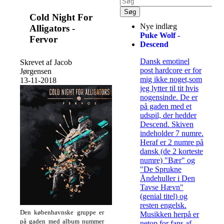
Cold Night For
Nye indlæg
Alligators -
Puke Wolf -
Fervor
Descend
Dansk emotinel
Skrevet af Jacob
post hardcore er for
Jørgensen
mig ikke noget,som
13-11-2018
jeg lytter til tit hvis
nogensinde. De er
på gaden med et
udspil, der hedder
Descend. Skiven
indeholder 7 numre.
Heraf er 2 numre på
dansk (de 2 korteste
numre) "Bær" og
"De Sprukne
Åndehuller i Den
Tavse Hævn"
(genial titel) og
resten engelsk.
Den københavnske gruppe er
Musikken herpå er
på gaden med album nummer
netop for fans af