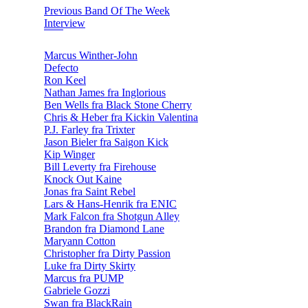
Previous Band Of The Week
Interview
Marcus Winther-John
Defecto
Ron Keel
Nathan James fra Inglorious
Ben Wells fra Black Stone Cherry
Chris & Heber fra Kickin Valentina
P.J. Farley fra Trixter
Jason Bieler fra Saigon Kick
Kip Winger
Bill Leverty fra Firehouse
Knock Out Kaine
Jonas fra Saint Rebel
Lars & Hans-Henrik fra ENIC
Mark Falcon fra Shotgun Alley
Brandon fra Diamond Lane
Maryann Cotton
Christopher fra Dirty Passion
Luke fra Dirty Skirty
Marcus fra PUMP
Gabriele Gozzi
Swan fra BlackRain