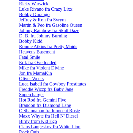
Ricky Warwick
Luke Rivano fra Crazy Lixx
Bobby Durango
Jeffrey & Ron fra Syrym
Martin & Peo fra Gasoline Queen
Johnny Rainbow fra Skull Daze
D. B. fra Johnny Burning
Bobby Kidd
Ronnie Atkins fra Pretty Maids
Heavens Basement
Fatal Smile
Erik fra Overloaded
Mike fra Violent Divine
Jon fra MamaKin
Oliver Weers
Luca Isabell fra Cowboy Prostitutes
Freddie Wizzp fra Baby Jane
Supercharger
Hot Rod fra Gemini Five
Brandon fra Diamond Lane
O'Shannahan fra Innocent Rosie
Maxx Whyte fra Hell N' Diesel
Birdy from Kid Ego
Claus Langeskov fra White Lion
Rock Quiz