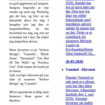
2026. Bandet har
en god aggression på sangene.
jeg af navn hørt om
Sangene begyndte at vise
før. Dog tror jeg
tænder og sætte sig.
Pludselig
ikke jeg stiftet
gik det hen, og blev en ret
bekendskab med
fantastisk skive for mig.
I
musikken udover
længden tror jeg den er
måske få numre her
langtidsholdbar, da det
og der. Dette er et
ihvertfald for mig, tog lidt tid
comeback for
at komme ind i den.
Nu elsker
sangeren Michele
jeg simpelthen skiven.
Luppi og
Keyboardspilleren
Mine favoritter er pt "Violent
Oleg Smirnoff (Ja...
Design", "Canaille", "Black
Swan", "Nocturnal", "Get Rid
26-05-2026
Of The Walls" og "Soulless
City".
Fede numre der byder på
Vansind - Hævnen
en masse.
Tjek i øvrigt videoerne på you
Danske Vansind er
tube til numrene "Violent
ude med nyt album,
Design" og "Canaille".
som har fået titlen
Hævnen. Albummet
Bliver spændende at følge dem
landede den 1. maj
fremover.
Kom gerne til
2026. Vansind
Randers.
bevæger sig inden