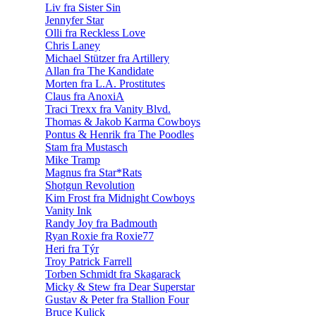
Liv fra Sister Sin
Jennyfer Star
Olli fra Reckless Love
Chris Laney
Michael Stützer fra Artillery
Allan fra The Kandidate
Morten fra L.A. Prostitutes
Claus fra AnoxiA
Traci Trexx fra Vanity Blvd.
Thomas & Jakob Karma Cowboys
Pontus & Henrik fra The Poodles
Stam fra Mustasch
Mike Tramp
Magnus fra Star*Rats
Shotgun Revolution
Kim Frost fra Midnight Cowboys
Vanity Ink
Randy Joy fra Badmouth
Ryan Roxie fra Roxie77
Heri fra Týr
Troy Patrick Farrell
Torben Schmidt fra Skagarack
Micky & Stew fra Dear Superstar
Gustav & Peter fra Stallion Four
Bruce Kulick