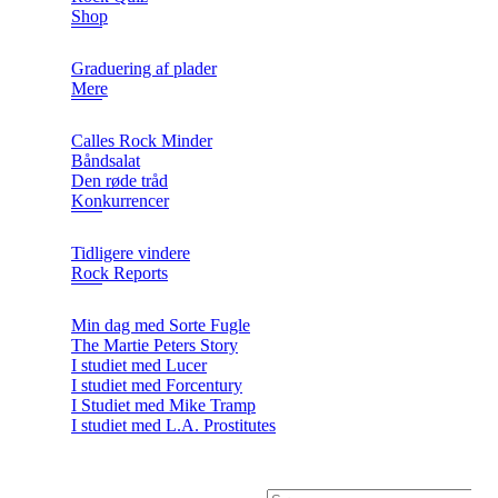
Shop
Graduering af plader
Mere
Calles Rock Minder
Båndsalat
Den røde tråd
Konkurrencer
Tidligere vindere
Rock Reports
Min dag med Sorte Fugle
The Martie Peters Story
I studiet med Lucer
I studiet med Forcentury
I Studiet med Mike Tramp
I studiet med L.A. Prostitutes