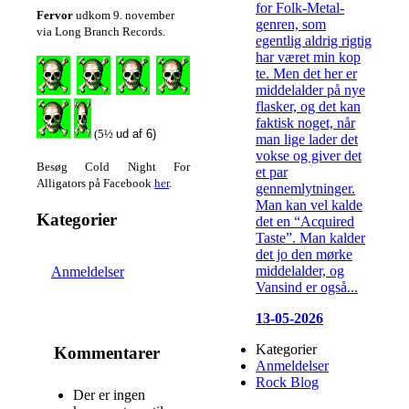
for Folk-Metal-
Fervor
udkom 9. november
genren, som
via Long Branch Records.
egentlig aldrig rigtig
har været min kop
te. Men det her er
middelalder på nye
flasker, og det kan
faktisk noget, når
(5½
ud af 6)
man lige lader det
vokse og giver det
Besøg Cold Night For
et par
Alligators på Facebook
her
.
gennemlytninger.
Man kan vel kalde
Kategorier
det en “Acquired
Taste”. Man kalder
det jo den mørke
middelalder, og
Anmeldelser
Vansind er også...
13-05-2026
Kategorier
Kommentarer
Anmeldelser
Rock Blog
Der er ingen