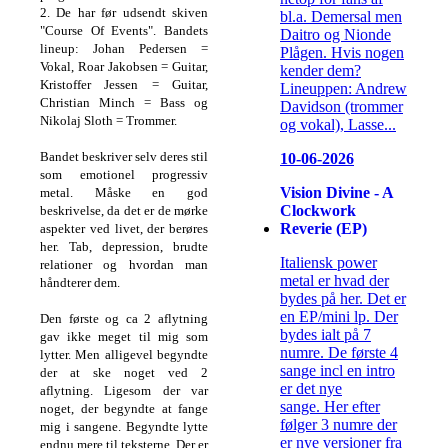
2.
De har før udsendt skiven
bl.a. Demersal men
"Course Of Events".
Bandets
Daitro og Nionde
lineup:
Johan Pedersen =
Plågen. Hvis nogen
Vokal,
Roar Jakobsen = Guitar,
kender dem?
Kristoffer Jessen = Guitar,
Lineuppen: Andrew
Christian Minch = Bass og
Davidson (trommer
Nikolaj Sloth = Trommer.
og vokal), Lasse...
Bandet beskriver selv deres stil
10-06-2026
som emotionel progressiv
Vision Divine - A
metal.
Måske en god
Clockwork
beskrivelse, da det er de mørke
Reverie (EP)
aspekter ved livet, der berøres
her.
Tab, depression, brudte
Italiensk power
relationer og hvordan man
metal er hvad der
håndterer dem.
bydes på her. Det er
en EP/mini lp. Der
Den første og ca 2 aflytning
bydes ialt på 7
gav ikke meget til mig som
numre. De første 4
lytter. Men alligevel begyndte
sange incl en intro
der at ske noget ved 2
er det nye
aflytning.
Ligesom der var
sange. Her efter
noget, der begyndte at fange
følger 3 numre der
mig i sangene.
Begyndte lytte
er nye versioner fra
endnu mere til teksterne.
Der er