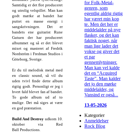
for Folk-Metal-
Samtidig er det flot produceret
genren, som
og utrolig velspillet. Man kan
egentlig aldrig rigtig
godt mærke at bandet har
har været min kop
puttet en masse energi i
te. Men det her er
sangskrivningen. Det er
middelalder på nye
bandets ene guitarist Rune
flasker, og det kan
Gutuen der har produceret
faktisk noget, når
albummet og så er det blevet
man lige lader det
mixet og masteret af Fredrik
vokse og giver det
Nordström i Fredman Studios i
et par
Göteborg, Sverige.
gennemlytninger.
Man kan vel kalde
Er du til melodisk metal med
det en “Acquired
en classic sound, så vil du
Taste”. Man kalder
uden tvivl finde dette album
det jo den mørke
rigtig godt. Personligt er jeg i
middelalder, og
hvert fald blevet fan af bandet.
Vansind er også...
To gode album ud af to
mulige. Det må siges at være
13-05-2026
en god præstation.
Kategorier
Build And Destroy
udkom 10.
Anmeldelser
oktober via Red
Rock Blog
Ball Productions.