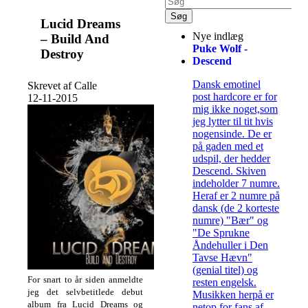
Lucid Dreams
Nye indlæg
– Build And
Puke Wolf -
Destroy
Descend
Dansk emotinel
Skrevet af Calle
post hardcore er for
12-11-2015
mig ikke noget,som
jeg lytter til tit hvis
nogensinde. De er
på gaden med et
udspil, der hedder
Descend. Skiven
indeholder 7 numre.
Heraf er 2 numre på
dansk (de 2 korteste
numre) "Bær" og
"De Sprukne
Åndehuller i Den
Tavse Hævn"
(genial titel) og
For snart to år siden anmeldte
resten engelsk.
jeg det selvbetitlede debut
Musikken herpå er
album fra Lucid Dreams og
netop for fans af