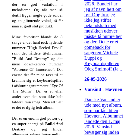
2026. Bandet har
der en god variation i
jeg af navn hørt om
melodierne. Og når man så
før. Dog tror jeg
dertil ligger nogle gode soloer
ikke jeg stiftet
og en glimrende vokal, så får
bekendskab med
man et godt slut produkt.
musikken udover
måske få numre her
Mine favoritter blandt de 8
og der. Dette er et
sange er det hard rock lydende
comeback for
nummer ”High Heeled Devil”
sangeren Michele
samt det hårdere titelnummer
Luppi og
”Build And Destroy” og det
Keyboardspilleren
mere down-tempo nummer
Oleg Smirnoff (Ja...
”Absence Of Innocence”. Det
eneste der får mine tæer til at
26-05-2026
krumme sig er keyboardspillet
i afslutningsnummeret ”Eye Of
Vansind - Hævnen
The Storm”. Der er et eller
andet over det, som ikke helt
Danske Vansind er
falder i min smag. Men alt i alt
ude med nyt album,
er det er rigtig fedt album.
som har fået titlen
Hævnen. Albummet
Der er en enorm god power og
landede den 1. maj
en super energi på
Build And
2026. Vansind
Destroy
og jeg finder
bevæger sig inden
albummet yderst lytteværdigt.