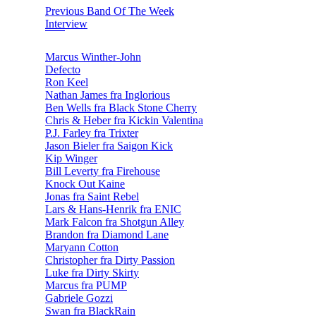
Previous Band Of The Week
Interview
Marcus Winther-John
Defecto
Ron Keel
Nathan James fra Inglorious
Ben Wells fra Black Stone Cherry
Chris & Heber fra Kickin Valentina
P.J. Farley fra Trixter
Jason Bieler fra Saigon Kick
Kip Winger
Bill Leverty fra Firehouse
Knock Out Kaine
Jonas fra Saint Rebel
Lars & Hans-Henrik fra ENIC
Mark Falcon fra Shotgun Alley
Brandon fra Diamond Lane
Maryann Cotton
Christopher fra Dirty Passion
Luke fra Dirty Skirty
Marcus fra PUMP
Gabriele Gozzi
Swan fra BlackRain