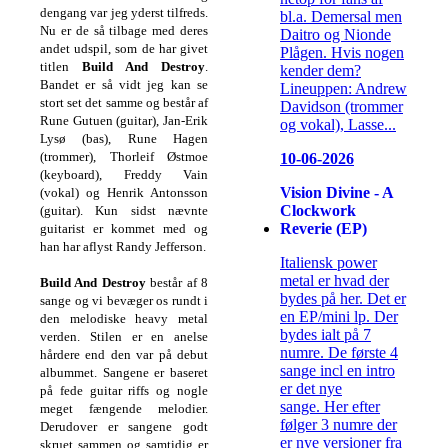
dengang var jeg yderst tilfreds.
bl.a. Demersal men
Nu er de så tilbage med deres
Daitro og Nionde
andet udspil, som de har givet
Plågen. Hvis nogen
titlen
Build And Destroy
.
kender dem?
Bandet er så vidt jeg kan se
Lineuppen: Andrew
stort set det samme og består af
Davidson (trommer
Rune Gutuen (guitar), Jan-Erik
og vokal), Lasse...
Lysø (bas), Rune Hagen
(trommer), Thorleif Østmoe
10-06-2026
(keyboard), Freddy Vain
Vision Divine - A
(vokal) og Henrik Antonsson
Clockwork
(guitar). Kun sidst nævnte
Reverie (EP)
guitarist er kommet med og
han har aflyst Randy Jefferson.
Italiensk power
metal er hvad der
Build And Destroy
består af 8
bydes på her. Det er
sange og vi bevæger os rundt i
en EP/mini lp. Der
den melodiske heavy metal
bydes ialt på 7
verden. Stilen er en anelse
numre. De første 4
hårdere end den var på debut
sange incl en intro
albummet. Sangene er baseret
er det nye
på fede guitar riffs og nogle
sange. Her efter
meget fængende melodier.
følger 3 numre der
Derudover er sangene godt
er nye versioner fra
skruet sammen og samtidig er