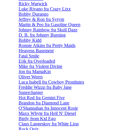
Ricky Warwick
Luke Rivano fra Crazy Lixx
Bobby Durango
Jeffrey & Ron fra Syrym
Martin & Peo fra Gasoline Queen
Johnny Rainbow fra Skull Daze
D. B. fra Johnny Burning
Bobby Kidd
Ronnie Atkins fra Pretty Maids
Heavens Basement
Fatal Smile
Erik fra Overloaded
Mike fra Violent Divine
Jon fra MamaKin
Oliver Weers
Luca Isabell fra Cowboy Prostitutes
Freddie Wizzp fra Baby Jane
Supercharger
Hot Rod fra Gemini Five
Brandon fra Diamond Lane
O'Shannahan fra Innocent Rosie
Maxx Whyte fra Hell N' Diesel
Birdy from Kid Ego
Claus Langeskov fra White Lion
Rock Quiz