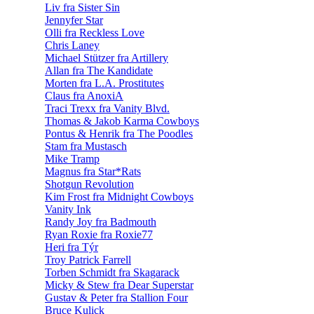
Liv fra Sister Sin
Jennyfer Star
Olli fra Reckless Love
Chris Laney
Michael Stützer fra Artillery
Allan fra The Kandidate
Morten fra L.A. Prostitutes
Claus fra AnoxiA
Traci Trexx fra Vanity Blvd.
Thomas & Jakob Karma Cowboys
Pontus & Henrik fra The Poodles
Stam fra Mustasch
Mike Tramp
Magnus fra Star*Rats
Shotgun Revolution
Kim Frost fra Midnight Cowboys
Vanity Ink
Randy Joy fra Badmouth
Ryan Roxie fra Roxie77
Heri fra Týr
Troy Patrick Farrell
Torben Schmidt fra Skagarack
Micky & Stew fra Dear Superstar
Gustav & Peter fra Stallion Four
Bruce Kulick