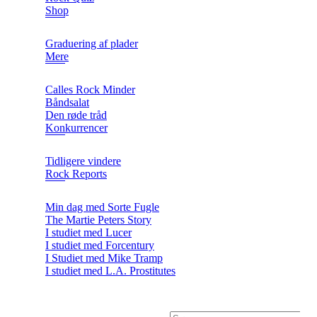
Shop
Graduering af plader
Mere
Calles Rock Minder
Båndsalat
Den røde tråd
Konkurrencer
Tidligere vindere
Rock Reports
Min dag med Sorte Fugle
The Martie Peters Story
I studiet med Lucer
I studiet med Forcentury
I Studiet med Mike Tramp
I studiet med L.A. Prostitutes