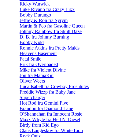
Ricky Warwick
Luke Rivano fra Crazy Lixx
Bobby Durango
Jeffrey & Ron fra Syrym
Martin & Peo fra Gasoline Queen
Johnny Rainbow fra Skull Daze
D. B. fra Johnny Burning
Bobby Kidd
Ronnie Atkins fra Pretty Maids
Heavens Basement
Fatal Smile
Erik fra Overloaded
Mike fra Violent Divine
Jon fra MamaKin
Oliver Weers
Luca Isabell fra Cowboy Prostitutes
Freddie Wizzp fra Baby Jane
Supercharger
Hot Rod fra Gemini Five
Brandon fra Diamond Lane
O'Shannahan fra Innocent Rosie
Maxx Whyte fra Hell N' Diesel
Birdy from Kid Ego
Claus Langeskov fra White Lion
Rock Quiz