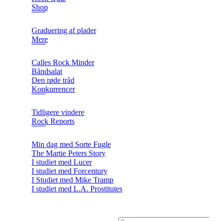
Shop
Graduering af plader
Mere
Calles Rock Minder
Båndsalat
Den røde tråd
Konkurrencer
Tidligere vindere
Rock Reports
Min dag med Sorte Fugle
The Martie Peters Story
I studiet med Lucer
I studiet med Forcentury
I Studiet med Mike Tramp
I studiet med L.A. Prostitutes