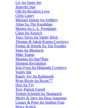
Liv fra Sister Sin
Jennyfer Star
Olli fra Reckless Love
Chris Laney
Michael Stützer fra Artillery
Allan fra The Kandidate
Morten fra L.A. Prostitutes
Claus fra AnoxiA
Traci Trexx fra Vanity Blvd.
Thomas & Jakob Karma Cowboys
Pontus & Henrik fra The Poodles
Stam fra Mustasch
Mike Tramp
Magnus fra Star*Rats
Shotgun Revolution
Kim Frost fra Midnight Cowboys
Vanity Ink
Randy Joy fra Badmouth
Ryan Roxie fra Roxie77
Heri fra Týr
Troy Patrick Farrell
Torben Schmidt fra Skagarack
Micky & Stew fra Dear Superstar
Gustav & Peter fra Stallion Four
Bruce Kulick