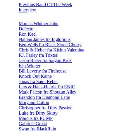
Previous Band Of The Week
Interview
Marcus Winther-John
Defecto
Ron Keel
Nathan James fra Inglorious
Ben Wells fra Black Stone Cherry
Chris & Heber fra Kickin Valentina
P.J. Farley fra Trixter
Jason Bieler fra Saigon Kick
Kip Winger
Bill Leverty fra Firehouse
Knock Out Kaine
Jonas fra Saint Rebel
Lars & Hans-Henrik fra ENIC
Mark Falcon fra Shotgun Alley
Brandon fra Diamond Lane
Maryann Cotton
Christopher fra Dirty Passion
Luke fra Dirty Skirty
Marcus fra PUMP
Gabriele Gozzi
Swan fra BlackRain