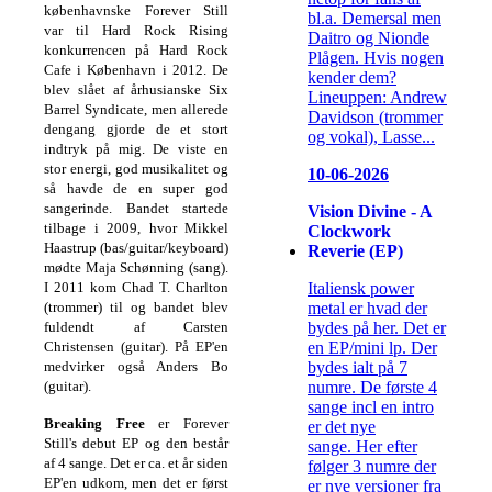
københavnske Forever Still
bl.a. Demersal men
var til Hard Rock Rising
Daitro og Nionde
konkurrencen på Hard Rock
Plågen. Hvis nogen
Cafe i København i 2012. De
kender dem?
blev slået af århusianske Six
Lineuppen: Andrew
Barrel Syndicate, men allerede
Davidson (trommer
dengang gjorde de et stort
og vokal), Lasse...
indtryk på mig. De viste en
stor energi, god musikalitet og
10-06-2026
så havde de en super god
sangerinde. Bandet startede
Vision Divine - A
tilbage i 2009, hvor Mikkel
Clockwork
Haastrup (bas/guitar/keyboard)
Reverie (EP)
mødte Maja Schønning (sang).
Italiensk power
I 2011 kom Chad T. Charlton
metal er hvad der
(trommer) til og bandet blev
bydes på her. Det er
fuldendt af Carsten
en EP/mini lp. Der
Christensen (guitar). På EP'en
bydes ialt på 7
medvirker også Anders Bo
numre. De første 4
(guitar).
sange incl en intro
Breaking Free
er Forever
er det nye
Still's debut EP og den består
sange. Her efter
af 4 sange. Det er ca. et år siden
følger 3 numre der
EP'en udkom, men det er først
er nye versioner fra