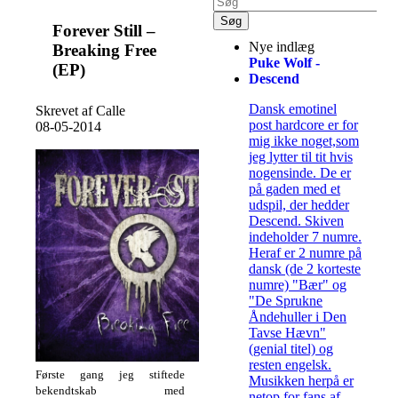
Forever Still –
Nye indlæg
Breaking Free
Puke Wolf -
(EP)
Descend
Dansk emotinel
Skrevet af Calle
post hardcore er for
08-05-2014
mig ikke noget,som
jeg lytter til tit hvis
nogensinde. De er
på gaden med et
udspil, der hedder
Descend. Skiven
indeholder 7 numre.
Heraf er 2 numre på
dansk (de 2 korteste
numre) "Bær" og
"De Sprukne
Åndehuller i Den
Tavse Hævn"
(genial titel) og
resten engelsk.
Første gang jeg stiftede
Musikken herpå er
bekendtskab med
netop for fans af