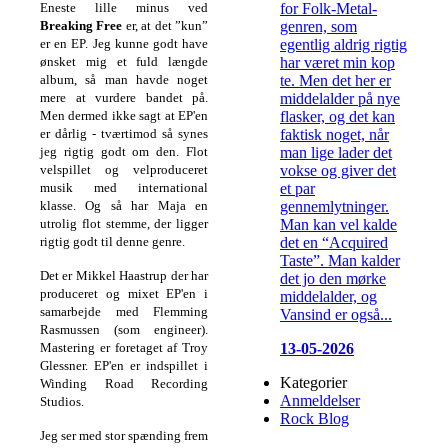
for Folk-Metal-
Eneste lille minus ved
genren, som
Breaking Free
er, at det ”kun”
egentlig aldrig rigtig
er en EP. Jeg kunne godt have
har været min kop
ønsket mig et fuld længde
te. Men det her er
album, så man havde noget
middelalder på nye
mere at vurdere bandet på.
flasker, og det kan
Men dermed ikke sagt at EP'en
faktisk noget, når
er dårlig - tværtimod så synes
man lige lader det
jeg rigtig godt om den. Flot
vokse og giver det
velspillet og velproduceret
et par
musik med international
gennemlytninger.
klasse. Og så har Maja en
Man kan vel kalde
utrolig flot stemme, der ligger
det en “Acquired
rigtig godt til denne genre.
Taste”. Man kalder
Det er Mikkel Haastrup der har
det jo den mørke
produceret og mixet EP'en i
middelalder, og
samarbejde med Flemming
Vansind er også...
Rasmussen (som engineer).
13-05-2026
Mastering er foretaget af Troy
Glessner. EP'en er indspillet i
Kategorier
Winding Road Recording
Anmeldelser
Studios.
Rock Blog
Jeg ser med stor spænding frem