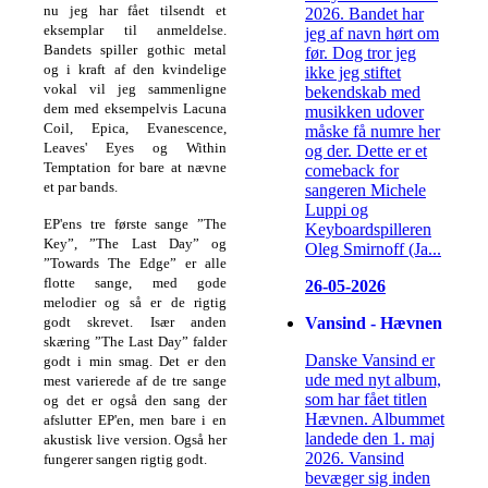
nu jeg har fået tilsendt et
2026. Bandet har
eksemplar til anmeldelse.
jeg af navn hørt om
Bandets spiller gothic metal
før. Dog tror jeg
og i kraft af den kvindelige
ikke jeg stiftet
vokal vil jeg sammenligne
bekendskab med
dem med eksempelvis Lacuna
musikken udover
Coil, Epica, Evanescence,
måske få numre her
Leaves' Eyes og Within
og der. Dette er et
Temptation for bare at nævne
comeback for
et par bands.
sangeren Michele
Luppi og
EP'ens tre første sange ”The
Keyboardspilleren
Key”, ”The Last Day” og
Oleg Smirnoff (Ja...
”Towards The Edge” er alle
flotte sange, med gode
26-05-2026
melodier og så er de rigtig
Vansind - Hævnen
godt skrevet. Især anden
skæring ”The Last Day” falder
Danske Vansind er
godt i min smag. Det er den
ude med nyt album,
mest varierede af de tre sange
som har fået titlen
og det er også den sang der
Hævnen. Albummet
afslutter EP'en, men bare i en
landede den 1. maj
akustisk live version. Også her
2026. Vansind
fungerer sangen rigtig godt.
bevæger sig inden