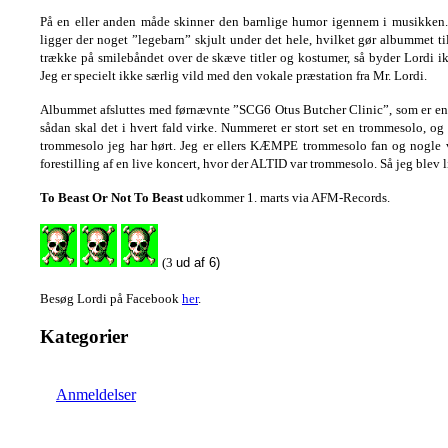
På en eller anden måde skinner den barnlige humor igennem i musikken. P
ligger der noget ”legebarn” skjult under det hele, hvilket gør albummet t
trække på smilebåndet over de skæve titler og kostumer, så byder Lordi ikk
Jeg er specielt ikke særlig vild med den vokale præstation fra Mr. Lordi.
Albummet afsluttes med førnævnte ”SCG6 Otus Butcher Clinic”, som er en li
sådan skal det i hvert fald virke. Nummeret er stort set en trommesolo, og
trommesolo jeg har hørt. Jeg er ellers KÆMPE trommesolo fan og nogle v
forestilling af en live koncert, hvor der ALTID var trommesolo. Så jeg blev li
To Beast Or Not To Beast
udkommer 1. marts via AFM-Records.
(3
ud af 6)
Besøg Lordi på Facebook
her
.
Kategorier
Anmeldelser