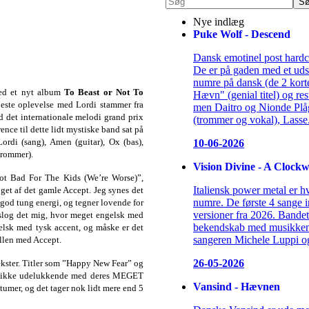
Nye indlæg
Puke Wolf - Descend
Dansk emotinel post hardcor
De er på gaden med et uds
numre på dansk (de 2 kor
ed et nyt album
To Beast or Not To
Hævn" (genial titel) og re
este oplevelse med Lordi stammer fra
men Daitro og Nionde Pl
d det internationale melodi grand prix
(trommer og vokal), Lasse.
rence til dette lidt mystiske band sat på
Lordi (sang), Amen (guitar), Ox (bas),
10-06-2026
trommer).
Vision Divine - A Clock
t Bad For The Kids (We’re Worse)”,
Italiensk power metal er h
et af det gamle Accept. Jeg synes det
numre. De første 4 sange in
od tung energi, og tegner lovende for
versioner fra 2026. Bandet 
 slog det mig, hvor meget engelsk med
bekendskab med musikken 
elsk med tysk accent, og måske er det
sangeren Michele Luppi og
ellen med Accept.
26-05-2026
tekster. Titler som ”Happy New Fear” og
og ikke udelukkende med deres MEGET
Vansind - Hævnen
umer, og det tager nok lidt mere end 5