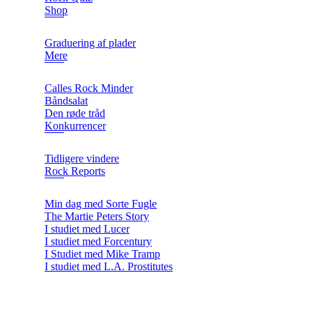
Shop
Graduering af plader
Mere
Calles Rock Minder
Båndsalat
Den røde tråd
Konkurrencer
Tidligere vindere
Rock Reports
Min dag med Sorte Fugle
The Martie Peters Story
I studiet med Lucer
I studiet med Forcentury
I Studiet med Mike Tramp
I studiet med L.A. Prostitutes