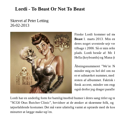
Lordi - To Beast Or Not To Beast
Skrevet af Peter Letting
26-02-2013
Finske Lordi kommer ud m
Beast
1. marts 2013. Min en
deres noget uventede sejr ve
tilbage i 2006. Så er min refe
plads. Lordi består af: Mr. 
Hella (keyboards) og Mana (
Åbningsnummeret ”We’re No
minder mig en hel del om nog
er et udmærket nummer, med g
resten af albummet. Faktisk
finsk accent, minder om eng
også derfor jeg drager parall
Lordi har en underlig form for barnlig/morbid humor i deres sang titler og 
”SCG6 Otus Butcher Clinic”, bevidner at de ønsker at skræmme folk, 
iøjnefaldende kostumer. Det må være ufattelig varmt at optræde med de kost
minutter at lægge make-up’en.