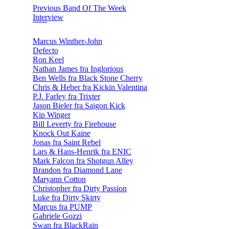
Previous Band Of The Week
Interview
Marcus Winther-John
Defecto
Ron Keel
Nathan James fra Inglorious
Ben Wells fra Black Stone Cherry
Chris & Heber fra Kickin Valentina
P.J. Farley fra Trixter
Jason Bieler fra Saigon Kick
Kip Winger
Bill Leverty fra Firehouse
Knock Out Kaine
Jonas fra Saint Rebel
Lars & Hans-Henrik fra ENIC
Mark Falcon fra Shotgun Alley
Brandon fra Diamond Lane
Maryann Cotton
Christopher fra Dirty Passion
Luke fra Dirty Skirty
Marcus fra PUMP
Gabriele Gozzi
Swan fra BlackRain