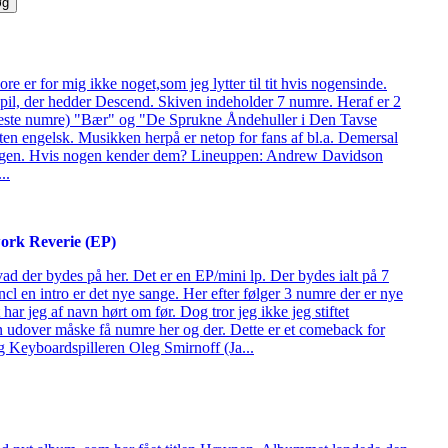
e er for mig ikke noget,som jeg lytter til tit hvis nogensinde.
pil, der hedder Descend. Skiven indeholder 7 numre. Heraf er 2
teste numre) "Bær" og "De Sprukne Åndehuller i Den Tavse
sten engelsk. Musikken herpå er netop for fans af bl.a. Demersal
ågen. Hvis nogen kender dem? Lineuppen: Andrew Davidson
..
work Reverie (EP)
vad der bydes på her. Det er en EP/mini lp. Der bydes ialt på 7
cl en intro er det nye sange. Her efter følger 3 numre der er nye
har jeg af navn hørt om før. Dog tror jeg ikke jeg stiftet
udover måske få numre her og der. Dette er et comeback for
 Keyboardspilleren Oleg Smirnoff (Ja...