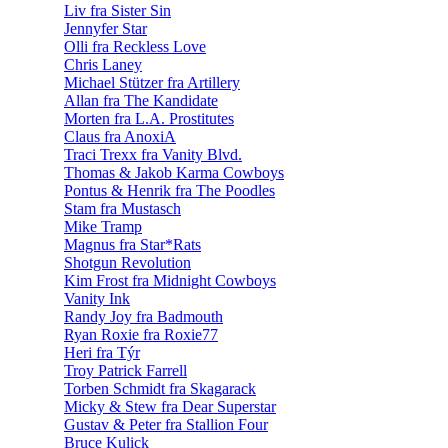
Liv fra Sister Sin
Jennyfer Star
Olli fra Reckless Love
Chris Laney
Michael Stützer fra Artillery
Allan fra The Kandidate
Morten fra L.A. Prostitutes
Claus fra AnoxiA
Traci Trexx fra Vanity Blvd.
Thomas & Jakob Karma Cowboys
Pontus & Henrik fra The Poodles
Stam fra Mustasch
Mike Tramp
Magnus fra Star*Rats
Shotgun Revolution
Kim Frost fra Midnight Cowboys
Vanity Ink
Randy Joy fra Badmouth
Ryan Roxie fra Roxie77
Heri fra Týr
Troy Patrick Farrell
Torben Schmidt fra Skagarack
Micky & Stew fra Dear Superstar
Gustav & Peter fra Stallion Four
Bruce Kulick