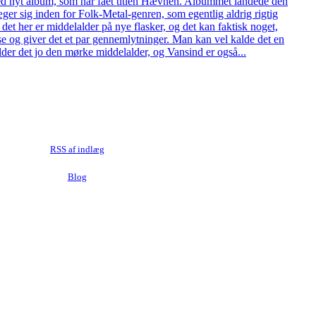
d nyt album, som har fået titlen Hævnen. Albummet landede den
er sig inden for Folk-Metal-genren, som egentlig aldrig rigtig
det her er middelalder på nye flasker, og det kan faktisk noget,
se og giver det et par gennemlytninger. Man kan vel kalde det en
der det jo den mørke middelalder, og Vansind er også...
RSS af indlæg
Blog