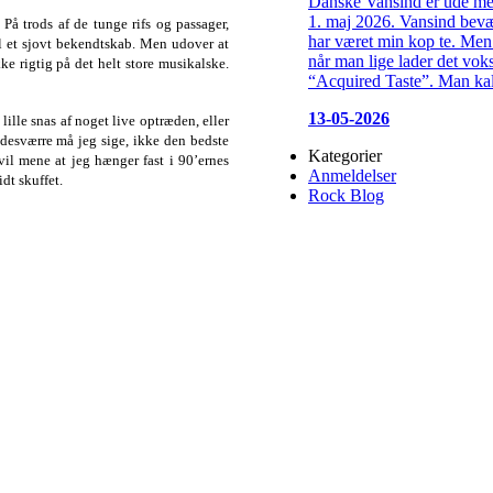
Danske Vansind er ude me
1. maj 2026. Vansind bevæg
å trods af de tunge rifs og passager,
har været min kop te. Men 
il et sjovt bekendtskab. Men udover at
når man lige lader det vok
e rigtig på det helt store musikalske.
“Acquired Taste”. Man kal
13-05-2026
lle snas af noget live optræden, eller
 desværre må jeg sige, ikke den bedste
Kategorier
il mene at jeg hænger fast i 90’ernes
Anmeldelser
dt skuffet.
Rock Blog