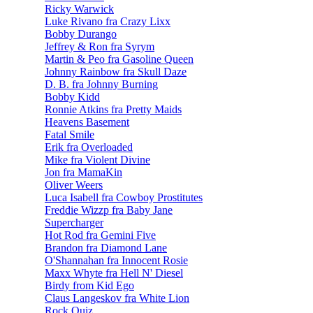
Ricky Warwick
Luke Rivano fra Crazy Lixx
Bobby Durango
Jeffrey & Ron fra Syrym
Martin & Peo fra Gasoline Queen
Johnny Rainbow fra Skull Daze
D. B. fra Johnny Burning
Bobby Kidd
Ronnie Atkins fra Pretty Maids
Heavens Basement
Fatal Smile
Erik fra Overloaded
Mike fra Violent Divine
Jon fra MamaKin
Oliver Weers
Luca Isabell fra Cowboy Prostitutes
Freddie Wizzp fra Baby Jane
Supercharger
Hot Rod fra Gemini Five
Brandon fra Diamond Lane
O'Shannahan fra Innocent Rosie
Maxx Whyte fra Hell N' Diesel
Birdy from Kid Ego
Claus Langeskov fra White Lion
Rock Quiz